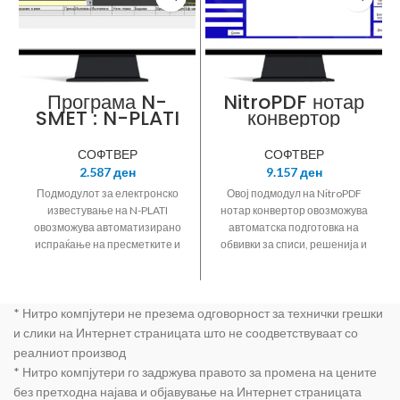
Програма N-
NitroPDF нотар
SMET : N-PLATI
конвертор
модул
подмодул за
електронско
списи, решенија
СОФТВЕР
СОФТВЕР
известување
и доставници
2.587
ден
9.157
ден
Подмодулот за електронско
Овој подмодул на NitroPDF
известување на N-PLATI
нотар конвертор овозможува
овозможува автоматизирано
автоматска подготовка на
испраќање на пресметките и
обвивки за списи, решенија и
извештаите за плати и
доставници за побрзо
дополнителни приходи до
управување со предметите кај
вработените и други поврзани
нотарите.
* Нитро компјутери не презема одговорност за технички грешки
лица.
и слики на Интернет страницата што не соодветствуваат со
реалниот производ
* Нитро компјутери го задржува правото за промена на цените
без претходна најава и објавување на Интернет страницата