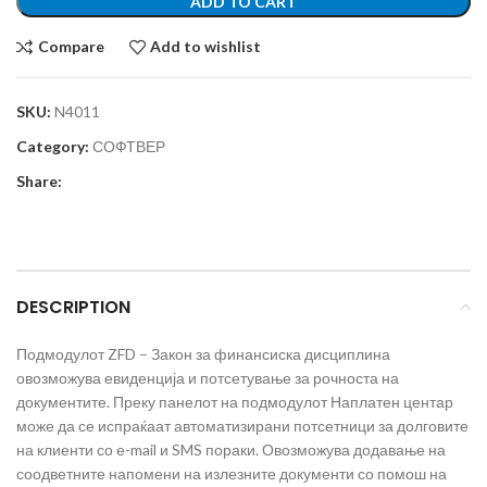
ADD TO CART
Compare
Add to wishlist
SKU:
N4011
Category:
СОФТВЕР
Share:
DESCRIPTION
Подмодулот ZFD – Закон за финансиска дисциплина
овозможува евиденција и потсетување за рочноста на
документите. Преку панелот на подмодулот Наплатен центар
може да се испраќаат автоматизирани потсетници за долговите
на клиенти со е-mail и SMS пораки. Овозможува додавање на
соодветните напомени на излезните документи со помош на