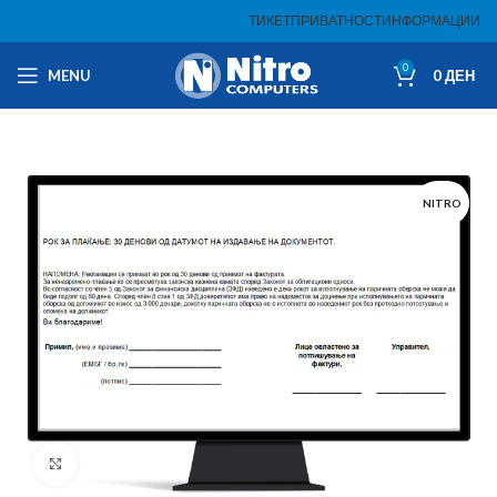
ТИКЕТ
ПРИВАТНОСТ
ИНФОРМАЦИИ
0
MENU
0
ДЕН
NITRO
Click to enlarge