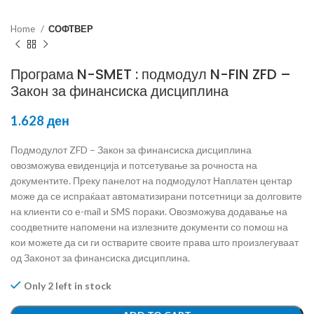
Home
СОФТВЕР
Програма N-SMET : подмодул N-FIN ZFD –
Закон за финансиска дисциплина
1.628
ден
Подмодулот ZFD – Закон за финансиска дисциплина
овозможува евиденција и потсетување за рочноста на
документите. Преку панелот на подмодулот Наплатен центар
може да се испраќаат автоматизирани потсетници за долговите
на клиенти со е-mail и SMS пораки. Овозможува додавање на
соодветните напомени на излезните документи со помош на
кои можете да си ги остварите своите права што произлегуваат
од Законот за финансиска дисциплина.
Only 2 left in stock