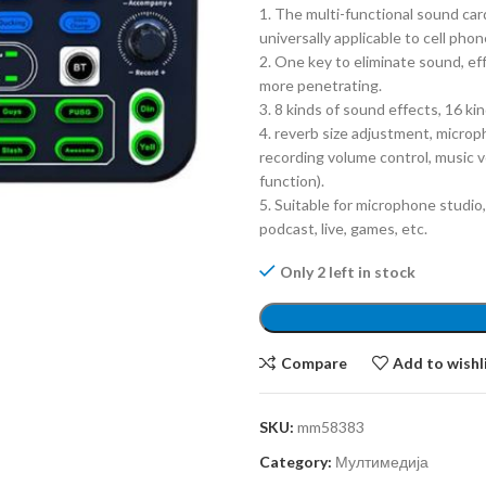
1. The multi-functional sound card
universally applicable to cell ph
2. One key to eliminate sound, eff
more penetrating.
3. 8 kinds of sound effects, 16 ki
4. reverb size adjustment, micro
recording volume control, music 
function).
5. Suitable for microphone studio,
podcast, live, games, etc.
Only 2 left in stock
Compare
Add to wishl
SKU:
mm58383
Category:
Мултимедија