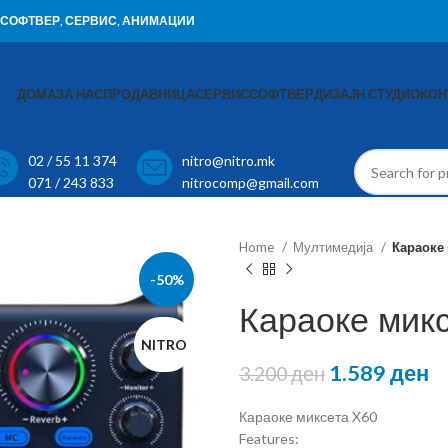
И, СОФТВЕР, СЕРВИС, АНИМАЦИИ
ДОМА
ЗА НАС
ПРОДАВНИЦА
СЕРВИС
СОФТВЕР
ДИЗАЈН СТУДИО
КОН
02 / 55 11 374
nitro@nitro.mk
071 / 243 833
nitrocomp@gmail.com
Home
Мултимедија
Караоке
-50%
Караоке мик
NITRO
1.589
ден
3.200
ден
Караоке миксета X60
Features: