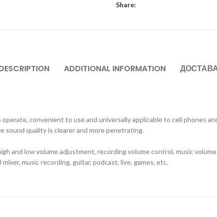
Share:
DESCRIPTION
ADDITIONAL INFORMATION
ДОСТАВ
 to operate, convenient to use and universally applicable to cell phones a
ve sound quality is clearer and more penetrating.
igh and low volume adjustment, recording volume control, music volume 
mixer, music recording, guitar, podcast, live, games, etc.