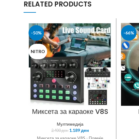
RELATED PRODUCTS
-50%
-66%
NITRO
Миксета за караоке V8S
Мултимедија
Tra
1.189
ден
2.400
ден
у
Миксета за караоке V8S - Повеќе