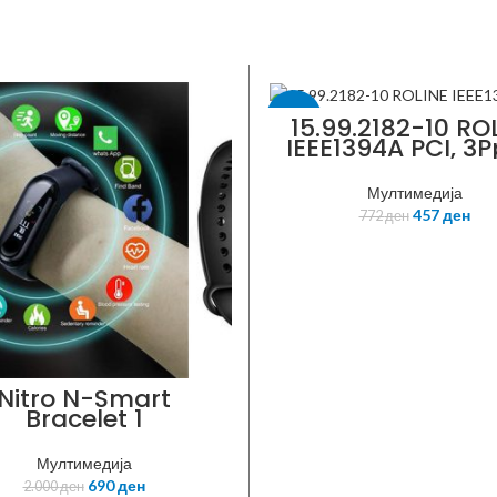
-41%
15.99.2182-10 RO
IEEE1394A PCI, 3P
ROLINE
Мултимедија
457
ден
772
ден
Nitro N-Smart
Bracelet 1
Health&Sports
cker + gift box +
Мултимедија
красна торбичкa
690
ден
2.000
ден