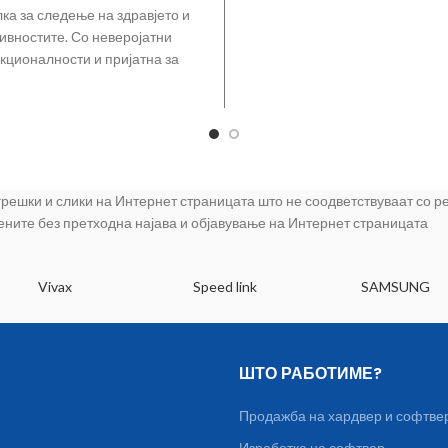
лка за следење на здравјето и
ивностите. Со неверојатни
кционалности и пријатна за
шата рака. Бидете кул и во
 грешки и слики на Интернет страницата што не соодветствуваат со 
цените без претходна најава и објавување на Интернет страницата
Vivax
Speed link
SAMSUNG
ШТО РАБОТИМЕ?
Продажба на хардвер и софтве
Изработка на софтвер