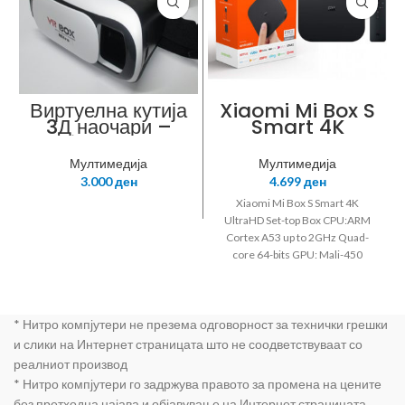
Виртуелна кутија
Xiaomi Mi Box S
3Д наочари –
Smart 4K
Nitro N-VR
UltraHD Set-
BOX-Jabolko
top Box
Мултимедија
Мултимедија
3D 2
3.000
ден
4.699
ден
Xiaomi Mi Box S Smart 4K
UltraHD Set-top Box CPU:ARM
Cortex A53 up to 2GHz Quad-
core 64-bits GPU: Mali-450
2GB/8GB WIFI Bluetooth: 4.2
Google Cast Netflix PFJ4086EU
* Нитро компјутери не презема одговорност за технички грешки
и слики на Интернет страницата што не соодветствуваат со
реалниот производ
* Нитро компјутери го задржува правото за промена на цените
без претходна најава и објавување на Интернет страницата