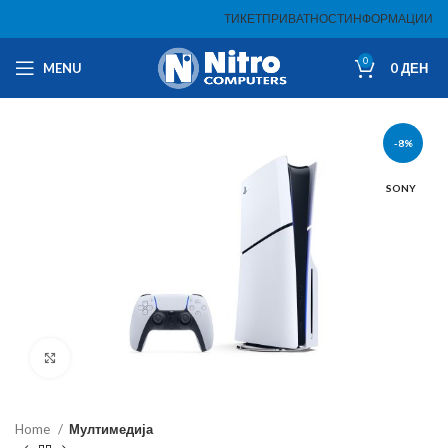
ТИКЕТ
ПРИВАТНОСТ
ИНФОРМАЦИИ
0
MENU
0
ДЕН
-8%
SONY
Click to enlarge
Home
Мултимедија