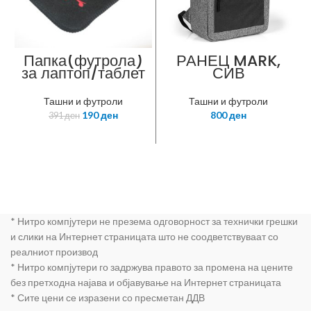
Папка(футрола)
РАНЕЦ MARK,
за лаптоп/таблет
СИВ
10“-12“
Ташни и футроли
Ташни и футроли
190
ден
800
ден
391
ден
* Нитро компјутери не презема одговорност за технички грешки
и слики на Интернет страницата што не соодветствуваат со
реалниот производ
* Нитро компјутери го задржува правото за промена на цените
без претходна најава и објавување на Интернет страницата
* Сите цени се изразени со пресметан ДДВ