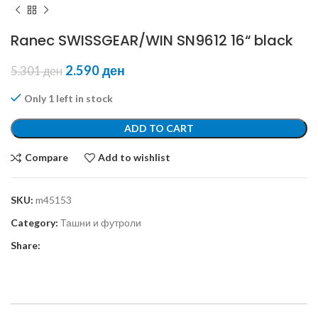
Ranec SWISSGEAR/WIN SN9612 16“ black
2.590
ден
5.301
ден
Only 1 left in stock
ADD TO CART
Compare
Add to wishlist
SKU:
m45153
Category:
Ташни и футроли
Share: