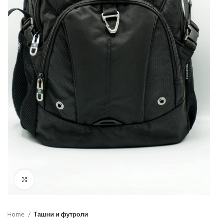
Click to enlarge
Home
Ташни и футроли