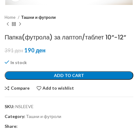
Home
Ташни и футроли
Папка(футрола) за лаптоп/таблет 10“-12“
190
ден
391
ден
In stock
ADD TO CART
Compare
Add to wishlist
SKU:
NSLEEVE
Category:
Ташни и футроли
Share: