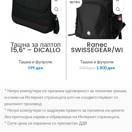
NITRO
Ташна за лаптоп
Ranec
15,6“ – DICALLO
SWISSEGEAR/WI
Notebook Bag
N SW9017 16“
Model No:
black
Ташни и футроли
Ташни и футроли
LLM7942 for
599
ден
1.800
ден
3.800
ден
15.6“
Notebook,Black
,600D
* Нитро компјутери не презема одговорност за технички грешки
и слики на Интернет страницата што не соодветствуваат со
реалниот производ
* Нитро компјутери го задржува правото за промена на цените
без претходна најава и објавување на Интернет страницата
* Сите цени се изразени со пресметан ДДВ