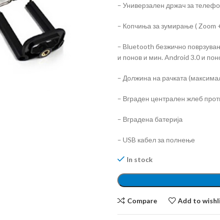
– Универзален држач за телеф
– Копчиња за зумирање ( Zoom +
– Bluetooth безжично поврзувањ
и понов и мин. Android 3.0 и пон
– Должина на рачката (максима
– Вграден централен жлеб про
– Вградена батерија
– USB кабел за полнење
In stock
Compare
Add to wishl