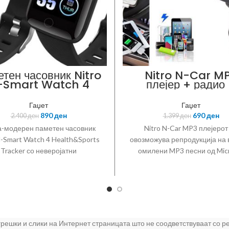
тен часовник Nitro
Nitro N-Car M
-Smart Watch 4
плејер + радио
ealth & Sports
handsfree
Tracker
Гаџет
Гаџет
890
ден
690
ден
2.400
ден
1.399
ден
а-модерен паметен часовник
Nitro N-Car MP3 плејерот
N-Smart Watch 4 Health&Sports
овозможува репродукција на
Tracker со неверојатни
омилени MP3 песни од Mic
ционалности и убав дизајн.
картичка или пренос на зву
те кул и во тренд. Прекрасен
одарок за Вашите сакани.
донско упатство во кутијата
пнa боja: Црна Ултра лесен за
ата рака Функционалности:
 грешки и слики на Интернет страницата што не соодветствуваат со 