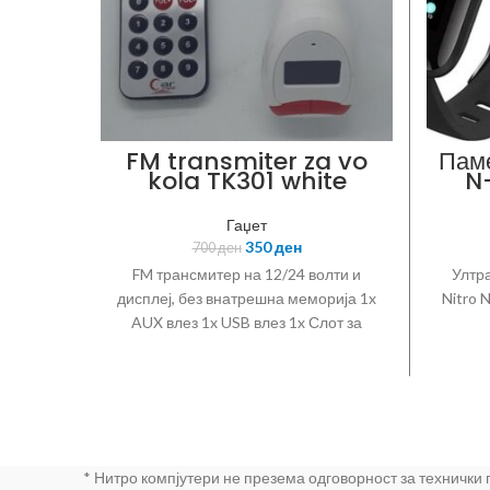
FM transmiter za vo
Паме
kola TK301 white
N
H
Гаџет
350
ден
700
ден
FM трансмитер на 12/24 волти и
Ултр
дисплеј, без внатрешна меморија 1x
Nitro 
AUX влез 1x USB влез 1x Слот за
мемориска картичка
функ
Биде
п
Маке
Доста
Ваш
* Нитро компјутери не презема одговорност за технички