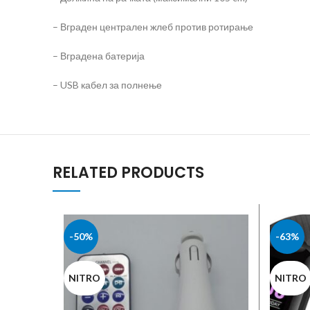
– Вграден централен жлеб против ротирање
– Вградена батерија
– USB кабел за полнење
RELATED PRODUCTS
-50%
-63%
NITRO
NITRO