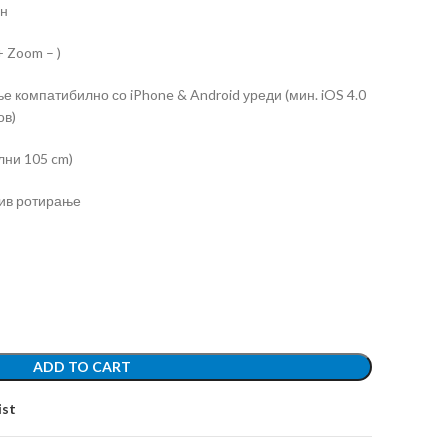
он
 Zoom – )
е компатибилно со iPhone & Android уреди (мин. iOS 4.0
ов)
лни 105 cm)
тив ротирање
ADD TO CART
ist