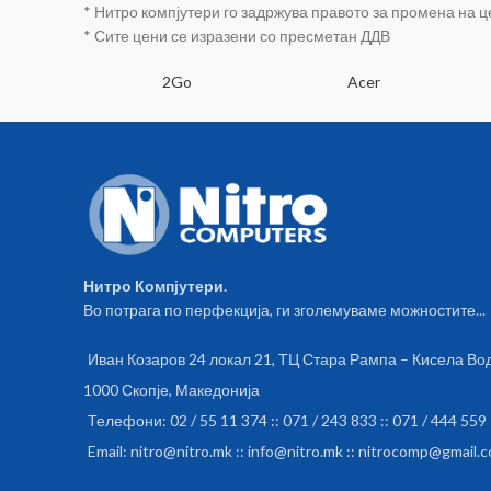
Диги
* Нитро компјутери го задржува правото за промена на 
ден во
* Сите цени се изразени со пресметан ДДВ
со б
And
SA
2Go
Acer
iP
инт
срце
педо
пеш
п
спиење
сте 
Нитро Компјутери.
мерач
Во потрага по перфекција, ги зголемуваме можностите...
скл
Ала
Иван Козаров 24 локал 21, ТЦ Стара Рампа – Кисела Во
Читањ
и M
1000 Скопје, Македонија
но
Телефони: 02 / 55 11 374 :: 071 / 243 833 :: 071 / 444 559
медиум
Email: nitro@nitro.mk :: info@nitro.mk :: nitrocomp@gmail.
и с
телеф