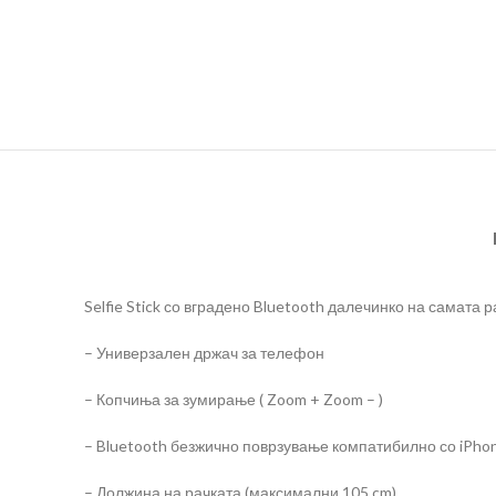
Selfie Stick со вградено Bluetooth далечинко на самата 
– Универзален држач за телефон
– Копчиња за зумирање ( Zoom + Zoom – )
– Bluetooth безжично поврзување компатибилно со iPhone 
– Должина на рачката (максимални 105 cm)