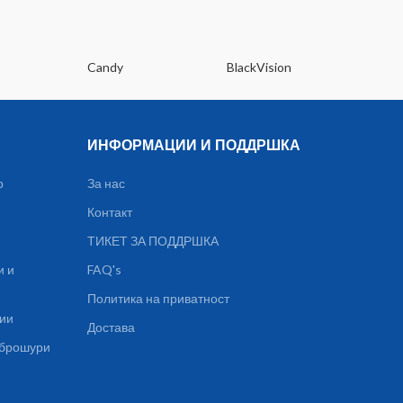
Glass
steel 
ATM 
22mm 
Candy
BlackVision
Dee
Type A
pixels 
2.0
Inte
ИНФОРМАЦИИ И ПОДДРШКА
Loudspe
Posit
р
За нас
BDS
Контакт
Acce
b
ТИКЕТ ЗА ПОДДРШКА
therm
и и
FAQ's
Ba
Cha
Политика на приватност
ции
Достава
, брошури