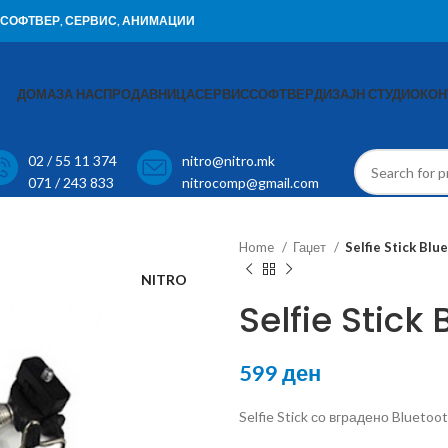
И, СОФТВЕР, СЕРВИС, АНИМАЦИИ
ДОМА
ЗА НАС
ПРОДАВНИЦА
СЕРВИС
СОФТВЕР
ДИЗАЈН СТУДИО
КОН
02 / 55 11 374
nitro@nitro.mk
071 / 243 833
nitrocomp@gmail.com
Home
Гаџет
Selfie Stick Bl
NITRO
Selfie Stick
599
ден
Selfie Stick со вградено Bluet