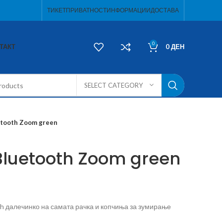
ТИКЕТ
ПРИВАТНОСТ
ИНФОРМАЦИИ
ДОСТАВА
0
ТАКТ
0
ДЕН
SELECT CATEGORY
uetooth Zoom green
 Bluetooth Zoom green
ooth далечинко на самата рачка и копчиња за зумирање