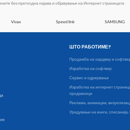
тален часовник Покажувач на
цените без претходна најава и објавување на Интернет страницата
 неделата и датум Се поврзува
ило кој паметен телефон со
roid оперативен систем или
Vivax
Speed link
SAMSUNG
hone IOS преку Bluetooth
ерфејс Мерење на пулс на
то и крвен притисок Вграден
метар кој покажува колку сте
ШТО РАБОТИМЕ?
ачеле и колку калории сте
отрошиле Мониторинг на
Продажба на хардвер и софтве
то, со покажувач колку време
Изработка на софтвер
биле во длабок сон Спортски
 за бројот на чекори, скокови,
Сервис и одржување
екови и потрошени калории
Изработка на интернет страниц
рми Следење на повиците
продавници
да
е на пораки за повиците, SMS
MS пораки, е-маил пораки,
Реклами, анимации, визуелиза
тификации од социјалните
Уредување на книги, списанија
и facebook, instagram, twitter
com
лично Други нотификации од
онот Пуштање и слушање на