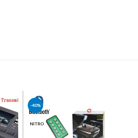
-40%
-40%
NITRO
HUAWE