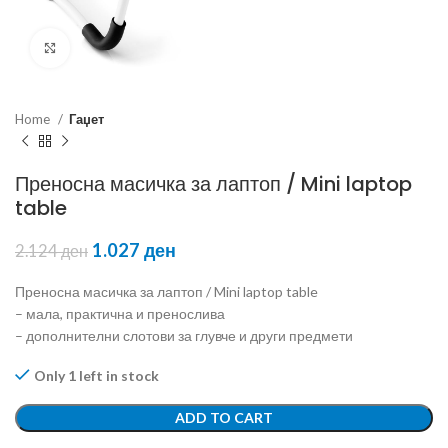
Click to enlarge
Home
Гаџет
Преносна масичка за лаптоп / Mini laptop
table
1.027
ден
2.124
ден
Преносна масичка за лаптоп / Mini laptop table
– мала, практична и пренослива
– дополнителни слотови за глувче и други предмети
Only 1 left in stock
ADD TO CART