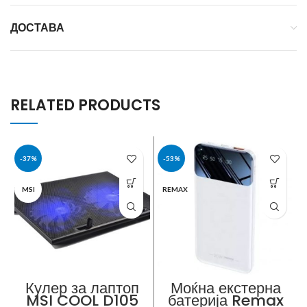
ДОСТАВА
RELATED PRODUCTS
-37%
-53%
MSI
REMAX
Кулер за лаптоп
Моќна екстерна
MSI COOL D105
батерија Remax