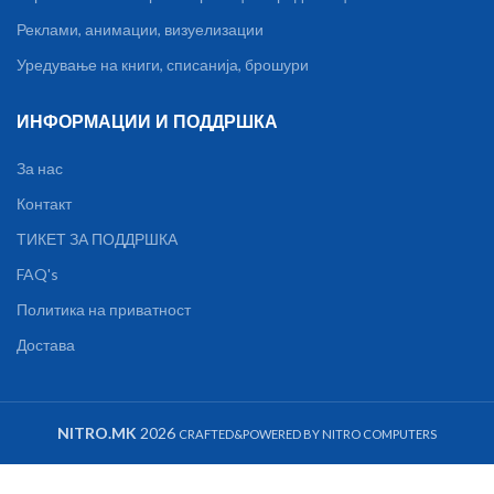
Реклами, анимации, визуелизации
Уредување на книги, списанија, брошури
ИНФОРМАЦИИ И ПОДДРШКА
За нас
Контакт
ТИКЕТ ЗА ПОДДРШКА
FAQ's
Политика на приватност
Достава
NITRO.MK
2026
CRAFTED&POWERED BY NITRO COMPUTERS
Преносна