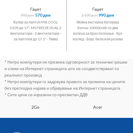
до 17.1“, MS
10000mAh RPP-
FREEZE DUAL 2
502 со два
Гаџет
Гаџет
вентилатори
излеза за брзо
570
ден
990
ден
900
ден
2.100
ден
полнење
Кулер за лаптоп MSI COOL
Моќна екстерна батерија
D105 до 17“, MS FREEZE DUAL 2
Remax 10000mAh со два
вентилатори - 2 вентилатори -
излеза за брзо полнење - Кул
за лаптопи до 17.1“ - Тивка
изглед - Боја: бела или розева
работа - 2 брзини - До 1000
со црн екран - Hunch Series -
вртежи во минута - Подлога
Со два излеза за брзо
против лизгање - Сино LED
полнење 20W+18W PD+QC
* Нитро компјутери не презема одговорност за технички грешки
светло - 2 дополнителни USB
Fast Charging Power Bank -
порти - Прилагодлива висина
Product model RPP-502 -
и слики на Интернет страницата што не соодветствуваат со
на две нивоа - ON/OFF копче
Battery capacity 10000mAh -
реалниот производ
Battery indication LED digital
* Нитро компјутери го задржува правото за промена на цените
display - Product size
без претходна најава и објавување на Интернет страницата
149*70*16mm - Product color
* Сите цени се изразени со пресметан ДДВ
Black/White Pink/Black -
Product weight ~239g Input: -
2Go
Type-C: DC5V/3A; DC9V/2A;
Acer
12V/1.5A - iPH: DC5V/2A Output:
- USB: DC5V3A; DC9V/2A;
DC12V/1.5A (18W Max) - Type-
C: DC5V/3A; DC9V/2.22A;