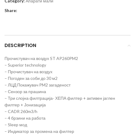
Category:
Апарати мали
Share:
DESCRIPTION
Прочистувач на воздух ST AP260PM2
– Superior technology
– Прочистувач на воздух
– Погоден за соби до 30 м2
– ЛЦД Покажувач PM2 загаденост
– Сензор за прашина
– Три слојна филтрација- ХЕПА филтер + активен јаглен
филтер + Јонизација
– CADR 260m3/h
– 4 брзини на работа
– Sleep мод
– Индикатор за промена на филтер