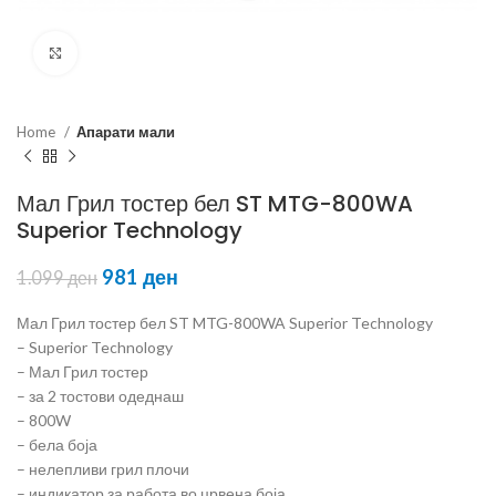
Click to enlarge
Home
Апарати мали
Мал Грил тостер бел ST MTG-800WA
Superior Technology
981
ден
1.099
ден
Мал Грил тостер бел ST MTG-800WA Superior Technology
– Superior Technology
– Мал Грил тостер
– за 2 тостови одеднаш
– 800W
– бела боја
– нелепливи грил плочи
– индикатор за работа во црвена боја