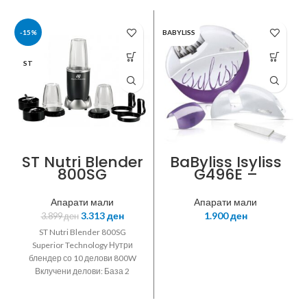
-15%
BABYLISS
ST
ST Nutri Blender
BaByliss Isyliss
800SG
G496E –
Безжичен
Депилатор,22
Апарати мали
Апарати мали
дискови,1900
3.313
ден
1.900
ден
3.899
ден
вртежи во
минута,700
ST Nutri Blender 800SG
акции во
Superior Technology Нутри
секунда,40мин
блендер со 10 делови 800W
автономна
Вклучени делови: База 2
работа,2 брзини
различни сечила 1 висока
– прва за
чаша 2 ниски чаши 2 капачиња