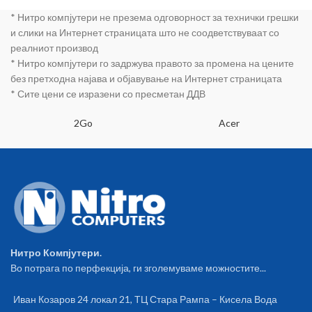
тело,втора за
1 рачка упатство за употреба
нозе,Главата се
* Нитро компјутери не презема одговорност за технички грешки
Сите делови се безбедни со
вади и се
BPA Free сертификат Брзина
и слики на Интернет страницата што не соодветствуваат со
мие,четка за
на вртежи 13000-16000 rpm 1
реалниот производ
чистење,протекц
брзина
ионо капаче
* Нитро компјутери го задржува правото за промена на цените
без претходна најава и објавување на Интернет страницата
* Сите цени се изразени со пресметан ДДВ
2Go
Acer
Нитро Компјутери.
Во потрага по перфекција, ги зголемуваме можностите...
Иван Козаров 24 локал 21, ТЦ Стара Рампа – Кисела Вода