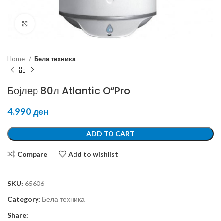
Click to enlarge
Home
Бела техника
Бојлер 80л Atlantic O“Pro
4.990
ден
ADD TO CART
Compare
Add to wishlist
SKU:
65606
Category:
Бела техника
Share: