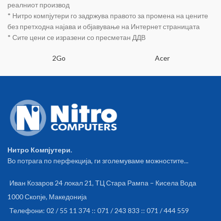
Body Var. • 6 степени на
реалниот производ
моќност • Микро Филтер на
* Нитро компјутери го задржува правото за промена на цените
издувување • Pena филтер на
без претходна најава и објавување на Интернет страницата
мотор • INOX Телескопска
* Сите цени се изразени со пресметан ДДВ
цевка • Четка 2-Step (NB-250) •
додатоци за ќошина и
пајажина • Автоматско
2Go
Acer
повлекување на кабелот •
Радиус на движење 9.2м
Нитро Компјутери.
Во потрага по перфекција, ги зголемуваме можностите...
Иван Козаров 24 локал 21, ТЦ Стара Рампа – Кисела Вода
1000 Скопје, Македонија
Телефони: 02 / 55 11 374 :: 071 / 243 833 :: 071 / 444 559