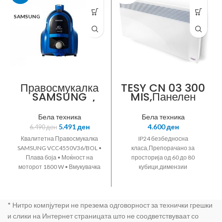
SAMSUNG
Правосмукалка
TESY CN 03 300
SAMSUNG
MIS,Панелен
VCC4550V36/B
конвектор,3.0KW
OL
,Ултра тивок и
Бела техника
Бела техника
брзо
5.491
ден
4.600
ден
6.490
ден
загревачки,регул
ационен
Квалитетна Правосмукалка
IP24 безбедносна
термостат,безбе
SAMSUNG VCC4550V36/BOL •
класа,Препорачано за
дносен
Плава боја • Моќност на
просторија од 60 до 80
термостат
моторот 1800 W • Вмукувачка
кубици,димензии
моќ 360 W • ниво на бучност
45x9x118цм,8.06кг
83db • Собирање на прашина
тежина,можност за
без кеса во сад со дупла
монтирање на ѕид
* Нитро компјутери не презема одговорност за технички грешки
комора • Капацитет на садот
за прашина 1.3л • Контрола
и слики на Интернет страницата што не соодветствуваат со