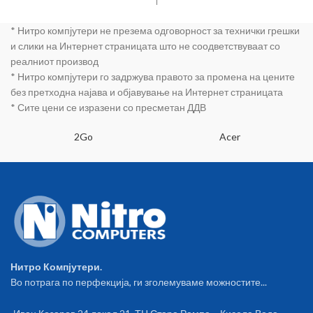
температурата, ЛЕД
филтер • 1.5 литри капацитет
осветлување, A+ енергетска
на садот • Тивка - со само 78
* Нитро компјутери не презема одговорност за технички грешки
класа, Димензии 142x55x55цм
децибели • eлектронска
регулација на моќноста •
и слики на Интернет страницата што не соодветствуваат со
Енергетска класа А • 9м
реалниот производ
радиус на движење
* Нитро компјутери го задржува правото за промена на цените
без претходна најава и објавување на Интернет страницата
* Сите цени се изразени со пресметан ДДВ
2Go
Acer
Нитро Компјутери.
Во потрага по перфекција, ги зголемуваме можностите...