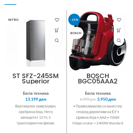
NITRO
-15%
BOSCH
ST SFZ-245SM
BOSCH
Superior
BGC05AAA2
Technology,
Вертикален
Бела техника
Бела техника
замрзнувач,
13.199
ден
5.950
ден
6.999
ден
сребрена боја
Вертикален замрзнувач,
• Правосмукалка со канистер
сребрена боја, Нето
според директиви на ЕУ •
капацитет 157л, 5
Црвена боја • AAA • 700W
транспарентни фиоки,
HiSpin motor = 2400W Standard
Механичка контрола на
motor • PureAir hygienicА