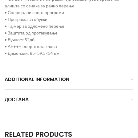
алишта со ознака за рачно перење
• Специјални спорт програми
• Програма за обувки
• Тајмер за одложено перење
• Заштита од протекување
• Бучност 52дб
• А++++ енергетска класа
• Димензии: 85×59.5×54 цм
ADDITIONAL INFORMATION
ДОСТАВА
RELATED PRODUCTS