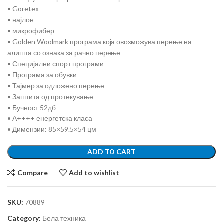
• Goretex
• најлон
• микрофибер
• Golden Woolmark програма која овозможува перење на
алишта со ознака за рачно перење
• Специјални спорт програми
• Програма за обувки
• Тајмер за одложено перење
• Заштита од протекување
• Бучност 52дб
• А++++ енергетска класа
• Димензии: 85×59.5×54 цм
ADD TO CART
Compare
Add to wishlist
SKU:
70889
Category:
Бела техника