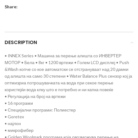
Share:
DESCRIPTION
• INNEX Series • Машина за перење алишта со ИНВЕРТЕР
МОТОР • Бела • 8кг • 1200 вртежи • Голем LCD дисплеј • Push
&Wash копче со кое автоматски се отстрануваат над 20 дамки
од алишта на само 30 степени • Water Balance Plus сензор кој ја
оптмизриа потрошувачката на вода при секое перење
користејќи вода клку што е потребно и ни капка повеќе
• Регулација на број на вртежи
• 16 програми
• Специјални програми: Полиестер
• Goretex
• најлон
• микрофибер
• Golden Woolmark програма која овозможува перење на