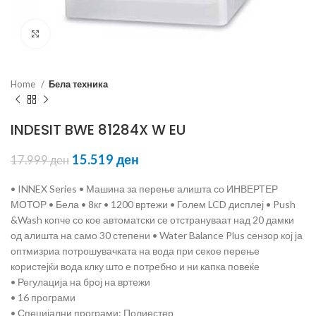
Click to enlarge
Home
Бела техника
INDESIT BWE 81284X W EU
15.519
ден
17.999
ден
• INNEX Series • Машина за перење алишта со ИНВЕРТЕР
МОТОР • Бела • 8кг • 1200 вртежи • Голем LCD дисплеј • Push
&Wash копче со кое автоматски се отстрануваат над 20 дамки
од алишта на само 30 степени • Water Balance Plus сензор кој ја
оптмизриа потрошувачката на вода при секое перење
користејќи вода клку што е потребно и ни капка повеќе
• Регулација на број на вртежи
• 16 програми
• Специјални програми: Полиестер