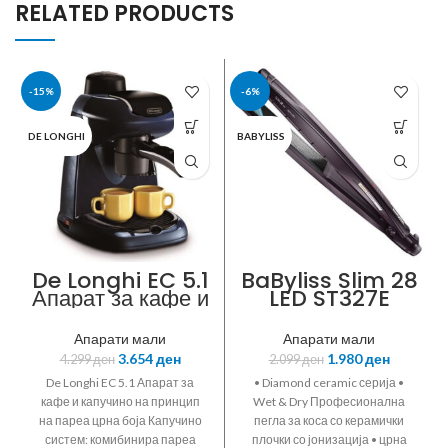
RELATED PRODUCTS
-15%
-6%
DE LONGHI
BABYLISS
De Longhi EC 5.1
BaByliss Slim 28
Апарат за кафе и
LED ST327E
капучино на
принцип на
Апарати мали
Апарати мали
пареа црна боја
3.654
ден
1.980
ден
4.299
ден
2.099
ден
De Longhi EC 5.1 Апарат за
• Diamond ceramic серија •
кафе и капучино на принцип
Wet & Dry Професионална
на пареа црна боја Капучино
пегла за коса со керамички
систем: комибинира пареа
плочки со јонизација • црна