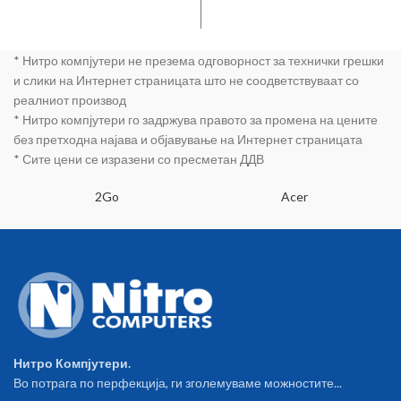
воздух и млеко за идеално
боја • LED екран • Ултра тенка
капучино Патентиран
28мм • За сува и мокра коса •
сигурносен капак кој спречува
100x28мм големина на
* Нитро компјутери не презема одговорност за технички грешки
случајно отворање
плочки• распоредување
Варијабилна пареа која се
подеднаква температура на
и слики на Интернет страницата што не соодветствуваат со
сетира Капацитет за правење
целата површина •
реалниот производ
4 кафиња со еден резервоар
Автоматско исклучување • 6
* Нитро компјутери го задржува правото за промена на цените
Вклучен адаптер за правење 2
нивоа на одбирање на
без претходна најава и објавување на Интернет страницата
кафиња одеднаш 800W
температура од 140 до 235
* Сите цени се изразени со пресметан ДДВ
степени • заклучување
2Go
Acer
Нитро Компјутери.
Во потрага по перфекција, ги зголемуваме можностите...