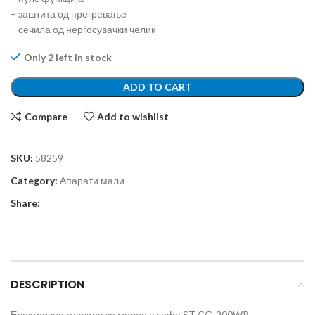
– заштита од прегревање
– сечила од нерѓосувачки челик
Only 2 left in stock
ADD TO CART
Compare
Add to wishlist
SKU:
58259
Category:
Апарати мали
Share:
DESCRIPTION
Електрична машина за мелење кафе ST CG-200WR