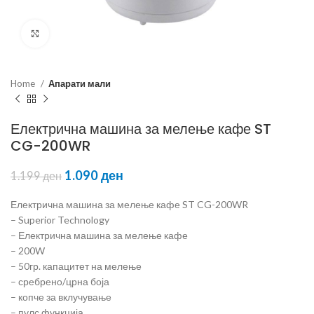
Click to enlarge
Home
Апарати мали
Електрична машина за мелење кафе ST
CG-200WR
1.090
ден
1.199
ден
Електрична машина за мелење кафе ST CG-200WR
– Superior Technology
– Електрична машина за мелење кафе
– 200W
– 50гр. капацитет на мелење
– сребрено/црна боја
– копче за вклучување
– пулс функција