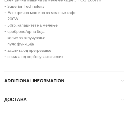
– Superior Technology
– Електрична машина за мелење кафе
– 200W
– 50гр. капацитет на мелење
– сребрено/црна боја
– копче за вклучување
– пулс функција
– заштита од прегревање
– сечила од нерѓосувачки челик
ADDITIONAL INFORMATION
ДОСТАВА