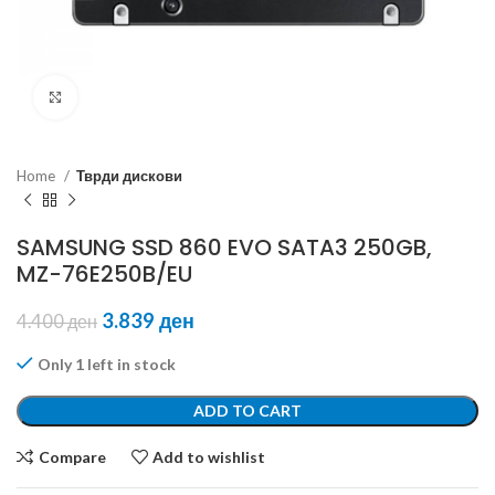
Click to enlarge
Home
Тврди дискови
SAMSUNG SSD 860 EVO SATA3 250GB,
MZ-76E250B/EU
3.839
ден
4.400
ден
Only 1 left in stock
ADD TO CART
Compare
Add to wishlist