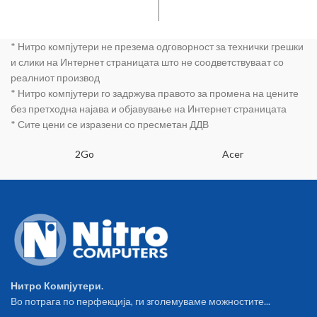
eDrive) up to 3 200MB/s read up
to 2 200MB/s write
SKC2000M8/500G
* Нитро компјутери не презема одговорност за технички грешки
и слики на Интернет страницата што не соодветствуваат со
реалниот производ
* Нитро компјутери го задржува правото за промена на цените
без претходна најава и објавување на Интернет страницата
* Сите цени се изразени со пресметан ДДВ
2Go
Acer
Нитро Компјутери.
Во потрага по перфекција, ги зголемуваме можностите...