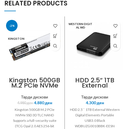
RELATED PRODUCTS
WESTERN DIGIT
-2%
AL WD
KINGSTON
Kingston 500GB
HDD 2.5“ 1TB
M.2 PCIe NVMe
External
SSD
Western Digital
Elements
Тврди дискови
Тврди дискови
Portable USB3.0
4.880
ден
4.300
ден
4.980
ден
Black
WDBUZG0010BB
Kingston 500GB M.2 PCIe
HDD 2.5`` 1TB External Western
K-EESN
NVMe SSD 3D TLC NAND
Digital Elements Portable
Supports a full-security suite
USB3.0 Black
(TCG Opal 2.0 AES 256-bit
WDBUZG0010BBK-EESN