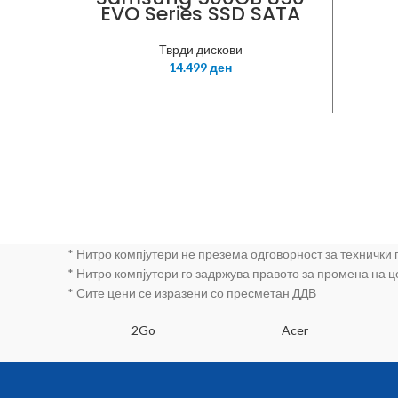
EVO Series SSD SATA
III
Тврди дискови
14.499
ден
* Нитро компјутери не презема одговорност за технички
* Нитро компјутери го задржува правото за промена на 
* Сите цени се изразени со пресметан ДДВ
SA
2Go
Acer