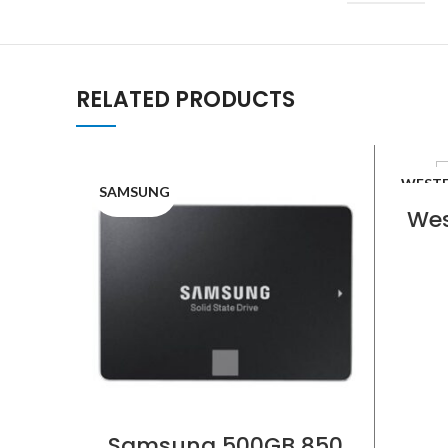
RELATED PRODUCTS
WESTE
SAMSUNG
A
Wes
p
Samsung 500GB 850