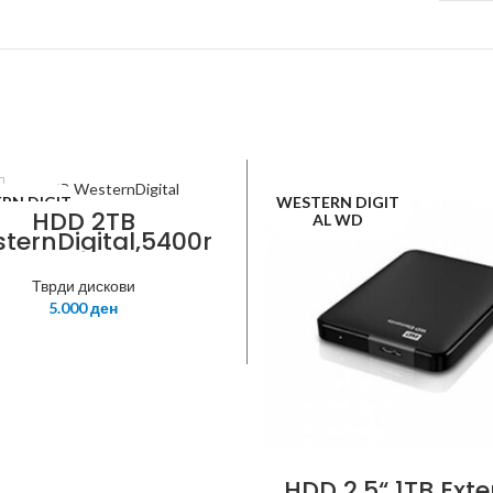
RN DIGIT
WESTERN DIGIT
HDD 2TB
L WD
AL WD
ternDigital,5400r
m,64MB Cache
6.0Gb/s,Caviar
Тврди дискови
Blue,WD20EZRZ
5.000
ден
HDD 2.5“ 1TB Exte