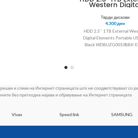
Western Digita
Elements Porta
USB3.0 Black
Тврди дискови
WDBUZG0010BB
4.300
ден
EESN
HDD 2.5`` 1TB External We
Digital Elements Portable U
Black WDBUZG0010BBK-E
 грешки и слики на Интернет страницата што не соодветствуваат со 
цените без претходна најава и објавување на Интернет страницата
Vivax
Speed link
SAMSUNG