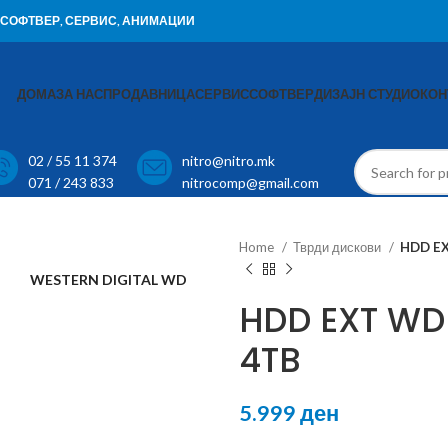
И, СОФТВЕР, СЕРВИС, АНИМАЦИИ
ДОМА
ЗА НАС
ПРОДАВНИЦА
СЕРВИС
СОФТВЕР
ДИЗАЈН СТУДИО
КОН
02 / 55 11 374
nitro@nitro.mk
071 / 243 833
nitrocomp@gmail.com
Home
Тврди дискови
HDD E
WESTERN DIGITAL WD
HDD EXT WD
4TB
5.999
ден