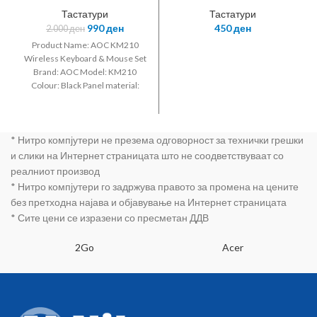
Combo
Тастатури
Тастатури
990
ден
450
ден
2.000
ден
Product Name: AOC KM210
Wireless Keyboard & Mouse Set
Brand: AOC Model: KM210
Colour: Black Panel material:
matte surface Keyboard keys:
104 keys Interface: USB
connection Keyboard line
* Нитро компјутери не презема одговорност за технички грешки
length: about 170CM Mouse line
length: about 170CM Mouse DPI:
и слики на Интернет страницата што не соодветствуваат со
1600DPI Size: keyboard:
реалниот производ
445.6*136*26.5mm; mouse:
* Нитро компјутери го задржува правото за промена на цените
109.8*61.5*34.4mm
без претходна најава и објавување на Интернет страницата
* Сите цени се изразени со пресметан ДДВ
2Go
Acer