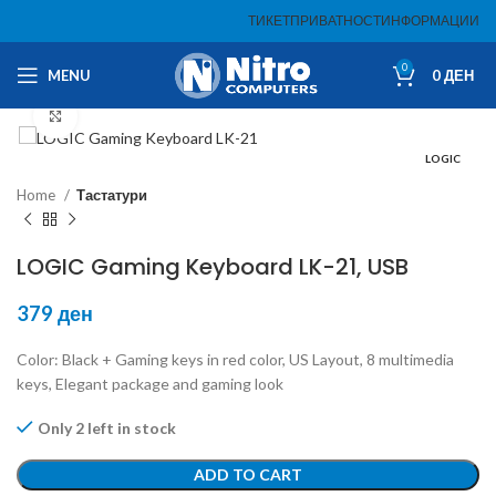
ТИКЕТ
ПРИВАТНОСТ
ИНФОРМАЦИИ
0
MENU
0
ДЕН
Click to enlarge
LOGIC
Home
Тастатури
LOGIC Gaming Keyboard LK-21, USB
379
ден
Color: Black + Gaming keys in red color, US Layout, 8 multimedia
keys, Elegant package and gaming look
Only 2 left in stock
ADD TO CART