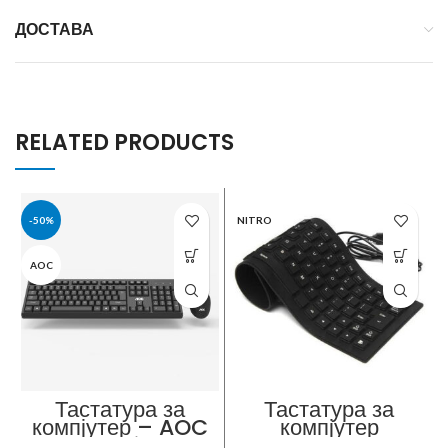
ДОСТАВА
RELATED PRODUCTS
-50%
NITRO
AOC
Тастатура за
Тастатура за
компјутер – AOC
компјутер
KM210 Wireless
силиконска