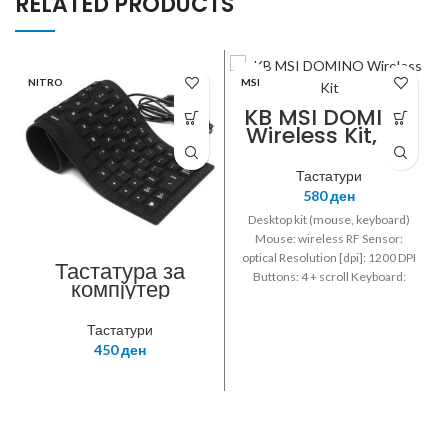
RELATED PRODUCTS
NITRO
MSI
KB MSI DOMINO
Wireless Kit, US
Layout
Тастатури
580
ден
Desktop kit (mouse, keyboard)
Mouse: wireless RF Sensor:
optical Resolution [dpi]: 1200 DPI
Тастатура за
Buttons: 4 + scroll Keyboard:
компјутер
wireless RF Color: Black
силиконска
Interface: USB
Тастатури
450
ден