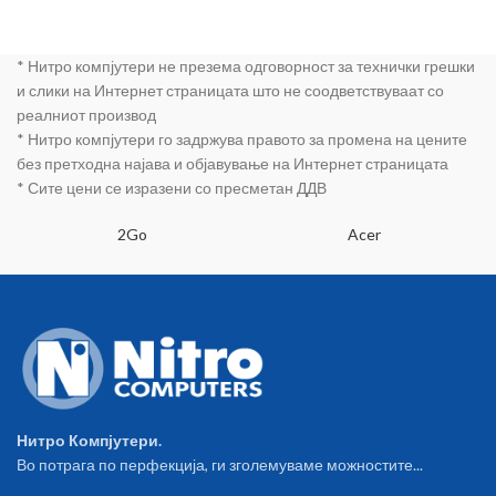
* Нитро компјутери не презема одговорност за технички грешки
и слики на Интернет страницата што не соодветствуваат со
реалниот производ
* Нитро компјутери го задржува правото за промена на цените
без претходна најава и објавување на Интернет страницата
* Сите цени се изразени со пресметан ДДВ
2Go
Acer
Нитро Компјутери.
Во потрага по перфекција, ги зголемуваме можностите...