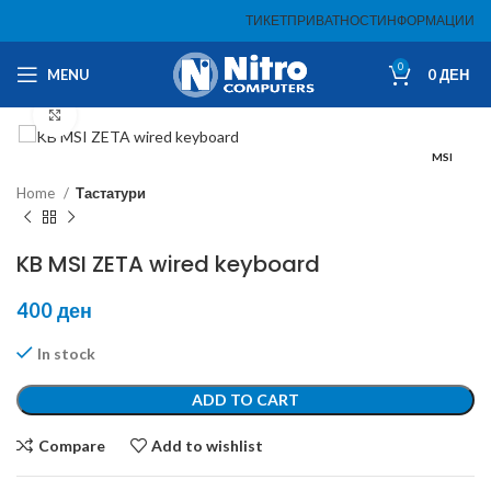
ТИКЕТ
ПРИВАТНОСТ
ИНФОРМАЦИИ
0
MENU
0
ДЕН
Click to enlarge
MSI
Home
Тастатури
KB MSI ZETA wired keyboard
400
ден
In stock
ADD TO CART
Compare
Add to wishlist