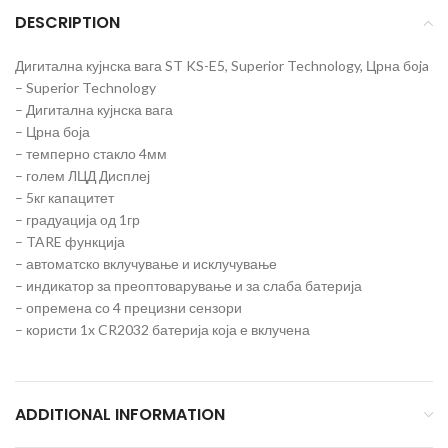
DESCRIPTION
Дигитална кујнска вага ST KS-E5, Superior Technology, Црна бoja
– Superior Technology
– Дигитална кујнска вага
– Црна боја
– темперно стакло 4мм
– голем ЛЦД Дисплеј
– 5кг капацитет
– градуација од 1гр
– TARE функција
– автоматско вклучување и исклучување
– индикатор за преоптоварување и за слаба батерија
– опремена со 4 прецизни сензори
– користи 1x CR2032 батерија која е вклучена
ADDITIONAL INFORMATION