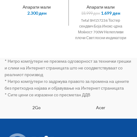
HP6422/01, боја
црна, 2 брзини,,
Апарати мали
Апарати мали
број на дискови
2.300
ден
1.699
ден
18.999
ден
21,четка за
чистење,капаче
Tefal SM157236 Тостер
за
сендвич Боја Инокс-црна
масажа,торбичка
Моќност 700W Нелепливи
,13V / 400mA
плочи Светлосни индикатори
ногарки што не лизгаат
вертикално складирање
* Нитро компјутери не презема одговорност за технички грешки
и слики на Интернет страницата што не соодветствуваат со
реалниот производ
* Нитро компјутери го задржува правото за промена на цените
без претходна најава и објавување на Интернет страницата
* Сите цени се изразени со пресметан ДДВ
2Go
Acer