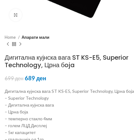
Click to enlarge
Home
Апарати мали
Дигитална кујнска вага ST KS-E5, Superior
Technology, Црна бoja
689
ден
699
ден
Дигитална кујнска вага ST KS-E5, Superior Technology, Црна бoja
– Superior Technology
– Дигитална кујнска вага
– Црна боја
– темперно стакло 4мм
– голем ЛЦД Дисплеј
– 5кг капацитет
– градуација од 1гр