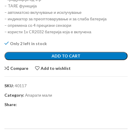
– TARE функција
– автоматско вклучување и исклучување
– индикатор за преоптоварување и за слаба батерија
– опремена со 4 прецизни сензори
– користи 1x CR2032 батерија која е вклучена
Only 2 left in stock
ADD TO CART
Compare
Add to wishlist
SKU:
40117
Category:
Апарати мали
Share: