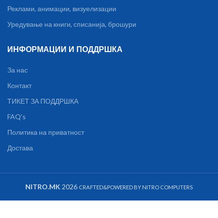
Реклами, анимации, визуелизации
Уредување на книги, списанија, брошури
ИНФОРМАЦИИ И ПОДДРШКА
За нас
Контакт
ТИКЕТ ЗА ПОДДРШКА
FAQ's
Политика на приватност
Достава
NITRO.MK
2026
CRAFTED&POWERED BY NITRO COMPUTERS
Дигитална
кујнска вага