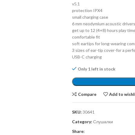
v5.1
protection IPX4
small charging case
6 mm neodymium acoustic driver
get up to 12 (4+8) hours play tim
comfortable fit
soft eartips for long-wearing com
3 sizes of ear-tip cover-for a perf
USB-C charging
Only 1 left in stock
Compare
Add to wishl
SKU:
30641
Category:
Слушалки
Share: