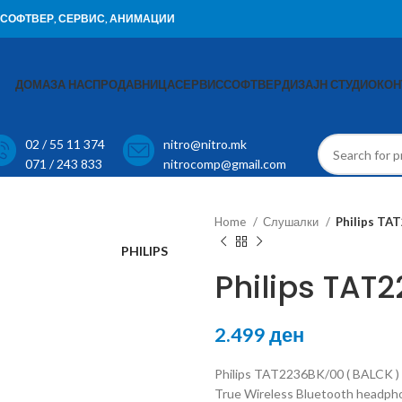
И, СОФТВЕР, СЕРВИС, АНИМАЦИИ
ДОМА
ЗА НАС
ПРОДАВНИЦА
СЕРВИС
СОФТВЕР
ДИЗАЈН СТУДИО
КОН
02 / 55 11 374
nitro@nitro.mk
071 / 243 833
nitrocomp@gmail.com
Home
Слушалки
Philips TA
PHILIPS
Philips TAT
2.499
ден
Philips TAT2236BK/00 ( BALCK )
True Wireless Bluetooth headph