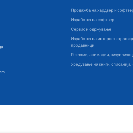
Продажба на хардвер и софтве
Изработка на софтвер
Сервис и одржување
Изработка на интернет страниц
продавници
да
Реклами, анимации, визуелиза
Уредување на книги, списанија
com