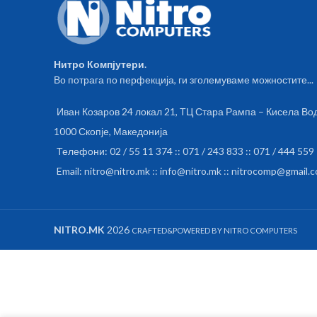
music and podcasts. ELEGANT
DESIGN The Omega OUSR640B
headset is made of high quality plastic,
which has an elegant leather texture
Нитро Компјутери.
on the outside. TECHNICAL
Во потрага по перфекција, ги зголемуваме можностите...
SPECIFICATIONS Voice Prompt
Connectivity: Bluetooth, HFP1.6, HSP,
Иван Козаров 24 локал 21, ТЦ Стара Рампа – Кисела Во
A2DP, AVRCP Battery state monitor
Chipset: BK V5.0+EDR Frequency:
1000 Скопје, Македонија
2.4GHz Music Time: 7 hours Talking
Телефони: 02 / 55 11 374 :: 071 / 243 833 :: 071 / 444 559
Time: 8 hours Standby Time: 180
Email: nitro@nitro.mk :: info@nitro.mk :: nitrocomp@gmail.
hours Charging Time: 2 hours
NITRO.MK
2026
CRAFTED&POWERED BY NITRO COMPUTERS