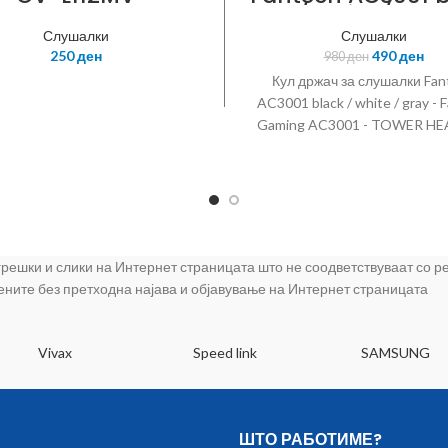
/ white / gra
Слушалки
Слушалки
250
ден
490
ден
980
ден
Кул држач за слушалки Fan
AC3001 black / white / gray - 
Gaming AC3001 - TOWER H
STAND durable cool design - 
Cool Design - Color Black and
Size 26.5cmx15cmx14cm - Ant
Design Rubberized Base - 
Weights Inside for Balan
Stabilization - Triangular Ba
 грешки и слики на Интернет страницата што не соодветствуваат со 
Detachable Body - Design By 
цените без претходна најава и објавување на Интернет страницата
Vivax
Speed link
SAMSUNG
ШТО РАБОТИМЕ?