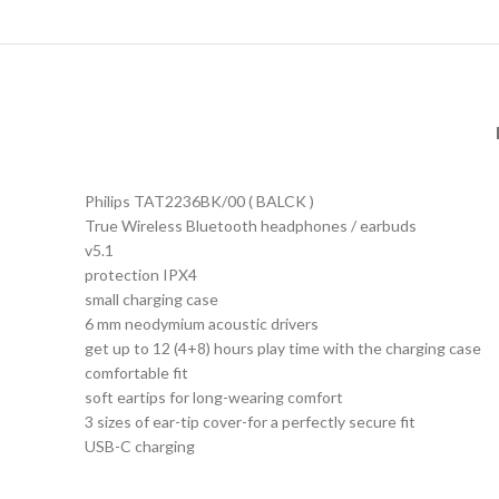
Philips TAT2236BK/00 ( BALCK )
True Wireless Bluetooth headphones / earbuds
v5.1
protection IPX4
small charging case
6 mm neodymium acoustic drivers
get up to 12 (4+8) hours play time with the charging case
comfortable fit
soft eartips for long-wearing comfort
3 sizes of ear-tip cover-for a perfectly secure fit
USB-C charging