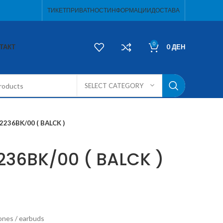
ТИКЕТ
ПРИВАТНОСТ
ИНФОРМАЦИИ
ДОСТАВА
0
ТАКТ
0
ДЕН
SELECT CATEGORY
T2236BK/00 ( BALCK )
2236BK/00 ( BALCK )
ones / earbuds