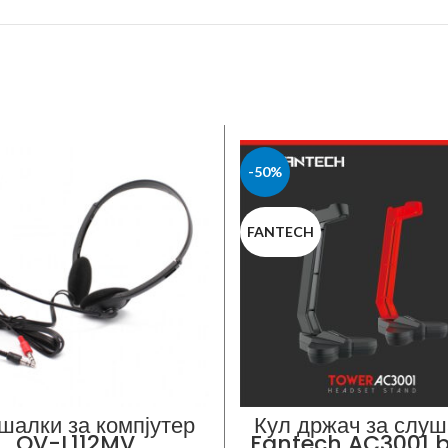
-50%
FANTECH
шалки за компјутер
Кул држач за слуш
OV-L112MV
Fantech AC3001 b