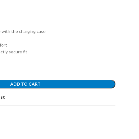
s
e with the charging case
fort
ectly secure fit
ADD TO CART
ist