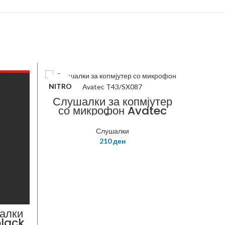
NITRO
FANTE
Слушалки за копмјутер
со микрофон Avatec
T43/SX087
Слушалки
210
ден
алки
S
lack
Ga