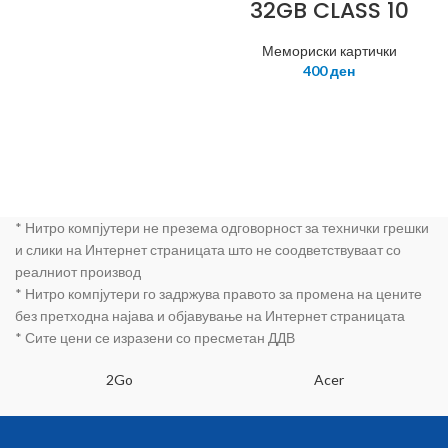
32GB CLASS 10
UHS-I + 1AD KIN
CANVAS PLUS
Мемориски картички
400
ден
* Нитро компјутери не презема одговорност за технички грешки
и слики на Интернет страницата што не соодветствуваат со
реалниот производ
* Нитро компјутери го задржува правото за промена на цените
без претходна најава и објавување на Интернет страницата
* Сите цени се изразени со пресметан ДДВ
2Go
Acer