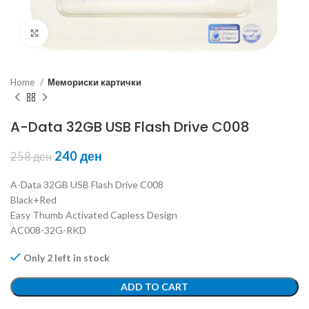
Click to enlarge
Home
Мемориски картички
A-Data 32GB USB Flash Drive C008
240
ден
258
ден
A-Data 32GB USB Flash Drive C008
Black+Red
Easy Thumb Activated Capless Design
AC008-32G-RKD
Only 2 left in stock
ADD TO CART