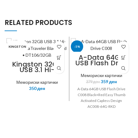
RELATED PRODUCTS
KINGSTON
-5%
A-Data 64GB
USB Flash Drive
A-DATA
Kingston 32GB
C008
USB 3.1 Hi-
Speed
Мемориски картички
DataTraveler
359
ден
Мемориски картички
379
ден
Black/Red •
350
ден
A-Data 64GB USB Flash Drive
DT106/32GB
C008 Black+Red Easy Thumb
Activated Capless Design
AC008-64G-RKD