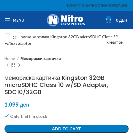
ТИКЕТ
ПРИВАТНОСТ
ИНФОРМАЦИИ
0
MENU
0
ДЕН
Click to enlarge
KINGSTON
Home
Мемориски картички
мемориска картичка Kingston 32GB
microSDHC Class 10 w/SD Adapter,
SDC10/32GB
1.099
ден
Only 1 left in stock
ADD TO CART