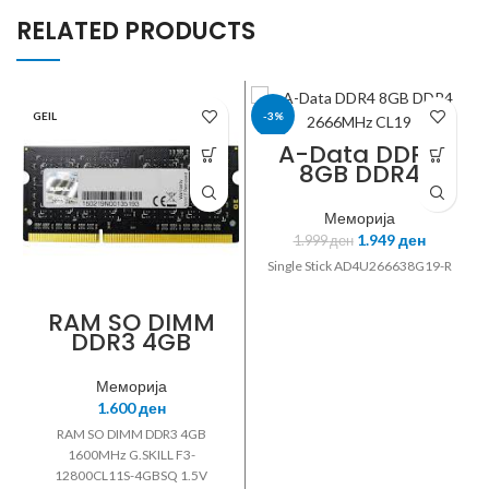
RELATED PRODUCTS
GEIL
-3%
A-Data DDR4
8GB DDR4
A-DATA
2666MHz CL19
Меморија
1.949
ден
1.999
ден
Single Stick AD4U266638G19-R
RAM SO DIMM
DDR3 4GB
1600MHz G.SKILL
F3-12800CL11S-
Меморија
4GBSQ 1.5V
1.600
ден
RAM SO DIMM DDR3 4GB
1600MHz G.SKILL F3-
12800CL11S-4GBSQ 1.5V