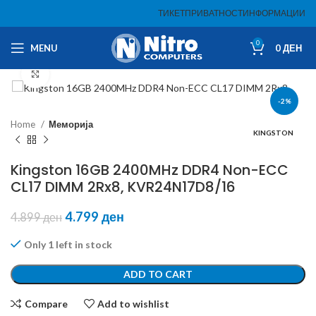
ТИКЕТ
ПРИВАТНОСТ
ИНФОРМАЦИИ
0
MENU
0
ДЕН
Click to enlarge
-2%
Home
Меморија
KINGSTON
Kingston 16GB 2400MHz DDR4 Non-ECC
CL17 DIMM 2Rx8, KVR24N17D8/16
4.799
ден
4.899
ден
Only 1 left in stock
ADD TO CART
Compare
Add to wishlist