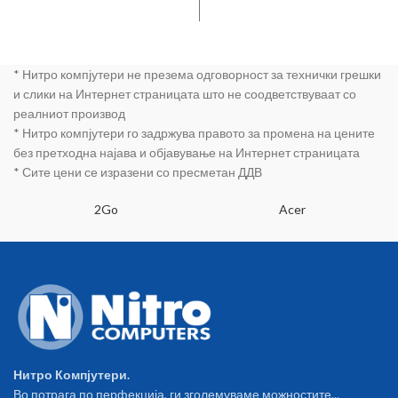
* Нитро компјутери не презема одговорност за технички грешки
и слики на Интернет страницата што не соодветствуваат со
реалниот производ
* Нитро компјутери го задржува правото за промена на цените
без претходна најава и објавување на Интернет страницата
* Сите цени се изразени со пресметан ДДВ
2Go
Acer
Нитро Компјутери.
Во потрага по перфекција, ги зголемуваме можностите...