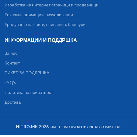
Изработка на интернет страници и продавници
Реклами, анимации, визуелизации
Уредување на книги, списанија, брошури
ИНФОРМАЦИИ И ПОДДРШКА
За нас
Контакт
ТИКЕТ ЗА ПОДДРШКА
FAQ's
Политика на приватност
Достава
Матична
NITRO.MK
2026
CRAFTED&POWERED BY NITRO COMPUTERS
плоча ASUS
H81M-R,