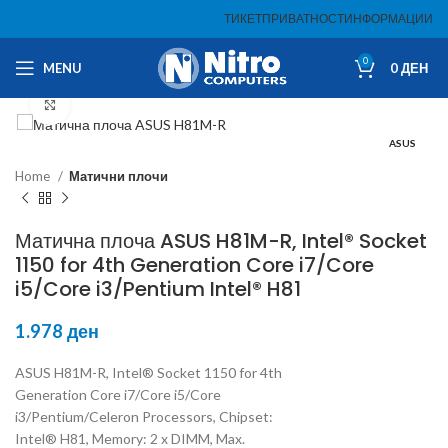
ТИКЕТ
ПРИВАТНОСТ
ИНФОРМАЦИИ
0
MENU
0
ДЕН
Click to enlarge
ASUS
Home
Матични плочи
Матична плоча ASUS H81M-R, Intel® Socket
1150 for 4th Generation Core i7/Core
i5/Core i3/Pentium Intel® H81
1.978
ден
ASUS H81M-R, Intel® Socket 1150 for 4th
Generation Core i7/Core i5/Core
i3/Pentium/Celeron Processors, Chipset:
Intel® H81, Memory: 2 x DIMM, Max.