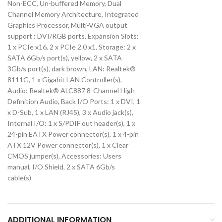
Non-ECC, Un-buffered Memory, Dual
Channel Memory Architecture, Integrated
Graphics Processor, Multi-VGA output
support : DVI/RGB ports, Expansion Slots:
1 x PCIe x16, 2 x PCIe 2.0 x1, Storage: 2 x
SATA 6Gb/s port(s), yellow, 2 x SATA
3Gb/s port(s), dark brown, LAN: Realtek®
8111G, 1 x Gigabit LAN Controller(s),
Audio: Realtek® ALC887 8-Channel High
Definition Audio, Back I/O Ports: 1 x DVI, 1
x D-Sub, 1 x LAN (RJ45), 3 x Audio jack(s),
Internal I/O: 1 x S/PDIF out header(s), 1 x
24-pin EATX Power connector(s), 1 x 4-pin
ATX 12V Power connector(s), 1 x Clear
CMOS jumper(s), Accessories: Users
manual, I/O Shield, 2 x SATA 6Gb/s
cable(s)
ADDITIONAL INFORMATION