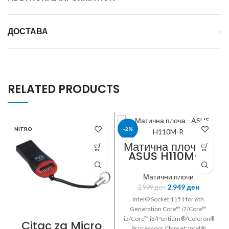
ДОСТАВА
RELATED PRODUCTS
NITRO
-2%
Матична плоча –
ASUS H110M-R
ASUS
Матични плочи
2.949
ден
2.999
ден
Intel® Socket 1151 for 6th
Generation Core™ i7/Core™
i5/Core™,i3/Pentium®/Celeron®
Citac za Micro
Processors,Chipset: Intel®