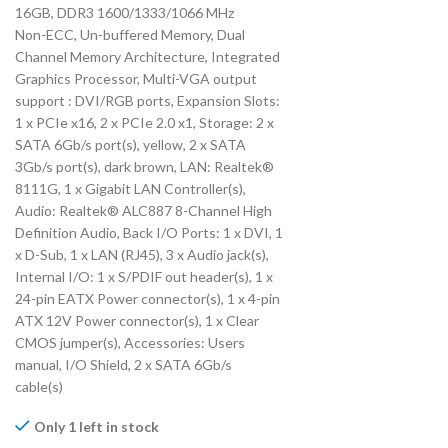
16GB, DDR3 1600/1333/1066 MHz
Non-ECC, Un-buffered Memory, Dual
Channel Memory Architecture, Integrated
Graphics Processor, Multi-VGA output
support : DVI/RGB ports, Expansion Slots:
1 x PCIe x16, 2 x PCIe 2.0 x1, Storage: 2 x
SATA 6Gb/s port(s), yellow, 2 x SATA
3Gb/s port(s), dark brown, LAN: Realtek®
8111G, 1 x Gigabit LAN Controller(s),
Audio: Realtek® ALC887 8-Channel High
Definition Audio, Back I/O Ports: 1 x DVI, 1
x D-Sub, 1 x LAN (RJ45), 3 x Audio jack(s),
Internal I/O: 1 x S/PDIF out header(s), 1 x
24-pin EATX Power connector(s), 1 x 4-pin
ATX 12V Power connector(s), 1 x Clear
CMOS jumper(s), Accessories: Users
manual, I/O Shield, 2 x SATA 6Gb/s
cable(s)
Only 1 left in stock