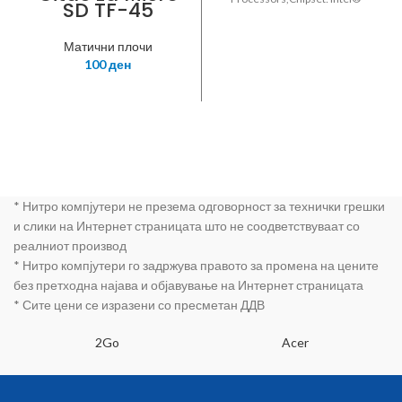
SD TF-45
H110,Memory: 2 x DIMM,Max.
32GB up to DDR4,Intel® HD
Матични плочи
Graphics,Expansion Slots: 1 x
100
ден
PCIe 3.0/2.0 x16
* Нитро компјутери не презема одговорност за технички грешки
и слики на Интернет страницата што не соодветствуваат со
реалниот производ
* Нитро компјутери го задржува правото за промена на цените
без претходна најава и објавување на Интернет страницата
* Сите цени се изразени со пресметан ДДВ
2Go
Acer