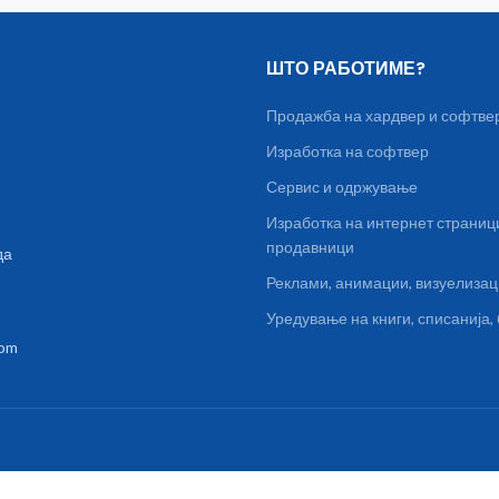
ШТО РАБОТИМЕ?
Продажба на хардвер и софтве
Изработка на софтвер
Сервис и одржување
Изработка на интернет страниц
продавници
да
Реклами, анимации, визуелиза
Уредување на книги, списанија
com