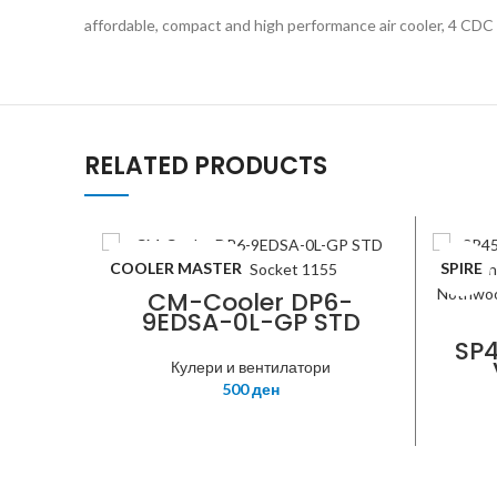
affordable, compact and high performance air cooler, 4
RELATED PRODUCTS
COOLER MASTER
SPIRE
CM-Cooler DP6-
9EDSA-0L-GP STD
Cooler Intel Socket
SP4
1155
Кулери и вентилатори
Pe
500
ден
Noth
Co