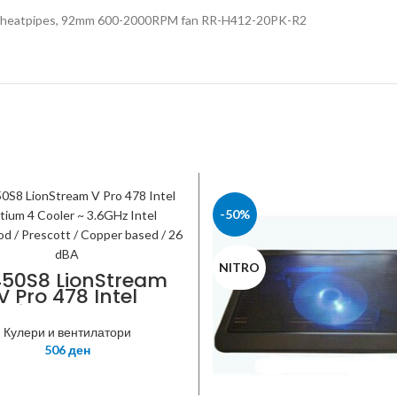
 CDC heatpipes, 92mm 600-2000RPM fan RR-H412-20PK-R2
-50%
NITRO
50S8 LionStream
V Pro 478 Intel
ntium 4 Cooler ~
3.6GHz Intel
Кулери и вентилатори
wood / Prescott /
506
ден
pper based / 26
dBA