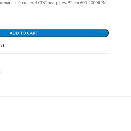
rformance air cooler, 4 CDC heatpipes, 92mm 600-2000RPM
ADD TO CART
ist
и
А