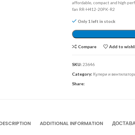
affordable, compact and high pe
fan RR-H412-20PK-R2
Only 1 left in stock
Compare
Add to wishl
SKU:
23646
Category:
Кулери и вентилатор
Share:
DESCRIPTION
ADDITIONAL INFORMATION
ДОСТАВ