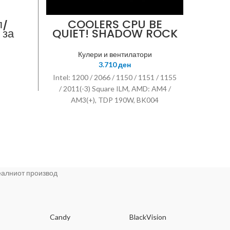
п/
COOLERS CPU BE
C
 за
QUIET! SHADOW ROCK
7
5 –
3
Co
Кулери и вентилатори
AM2
3.710
ден
Intel: 1200 / 2066 / 1150 / 1151 / 1155
/ 2011(-3) Square ILM, AMD: AM4 /
AM3(+), TDP 190W, BK004
реалниот производ
Candy
BlackVision
Dee