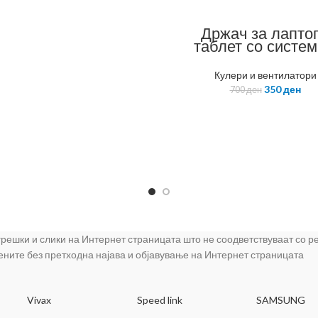
Држач за лапто
таблет со систем
ладење N-COOL
N19
Кулери и вентилатори
350
ден
700
ден
 грешки и слики на Интернет страницата што не соодветствуваат со 
цените без претходна најава и објавување на Интернет страницата
Vivax
Speed link
SAMSUNG