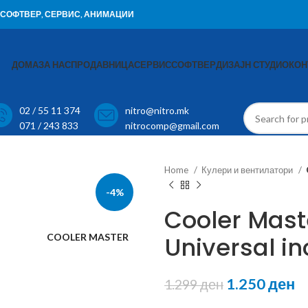
И, СОФТВЕР, СЕРВИС, АНИМАЦИИ
ДОМА
ЗА НАС
ПРОДАВНИЦА
СЕРВИС
СОФТВЕР
ДИЗАЈН СТУДИО
КОН
02 / 55 11 374
nitro@nitro.mk
071 / 243 833
nitrocomp@gmail.com
Home
Кулери и вентилатори
-4%
Cooler Mast
COOLER MASTER
Universal in
1.250
ден
1.299
ден