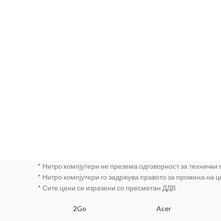
* Нитро компјутери не презема одговорност за технички
* Нитро компјутери го задржува правото за промена на 
* Сите цени се изразени со пресметан ДДВ
SA
2Go
Acer