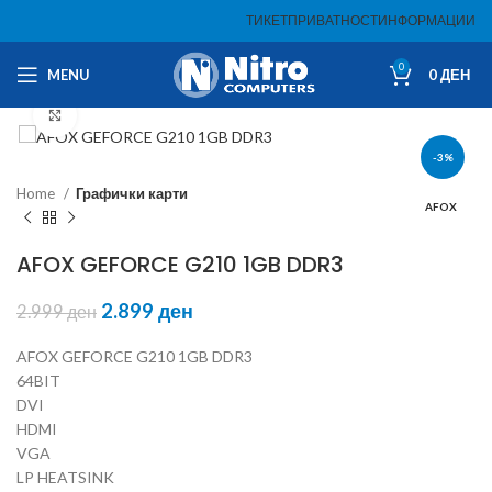
ТИКЕТ
ПРИВАТНОСТ
ИНФОРМАЦИИ
0
MENU
0
ДЕН
Click to enlarge
-3%
Home
Графички карти
AFOX
AFOX GEFORCE G210 1GB DDR3
2.899
ден
2.999
ден
AFOX GEFORCE G210 1GB DDR3
64BIT
DVI
HDMI
VGA
LP HEATSINK