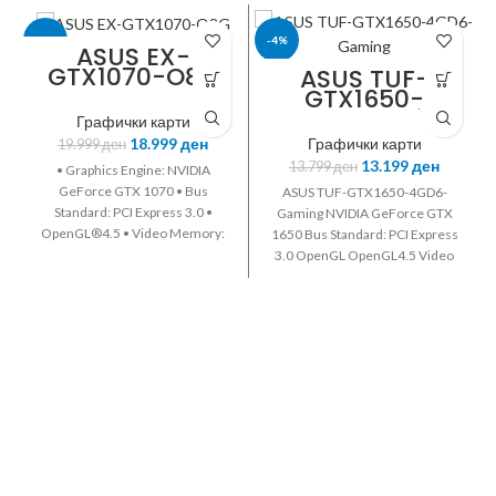
-5%
-4%
ASUS EX-
GTX1070-O8G
ASUS TUF-
GTX1650-
ASUS
ASUS
4GD6-Gaming
Графички карти
18.999
ден
Графички карти
19.999
ден
13.199
ден
13.799
ден
• Graphics Engine: NVIDIA
GeForce GTX 1070 • Bus
ASUS TUF-GTX1650-4GD6-
Standard: PCI Express 3.0 •
Gaming NVIDIA GeForce GTX
OpenGL®4.5 • Video Memory:
1650 Bus Standard: PCI Express
GDDR5 8GB • Engine Clock: OC
3.0 OpenGL OpenGL4.5 Video
Mode - GPU Boost Clock: 1797
Memory: GDDR6 4GB Engine
MHz • GPU Base Clock: 1607
Clock: OC Mode - 1620 MHz
MHz • CUDA Core: 1920 •
(Boost Clock) Gaming Mode
Memory Clock: 8008 MHz •
(Default) - GPU Boost Clock :
Memory Interface: 256-bit •
1590 MHz GPU Base Clock :
Digital Max Resolution:
1410 MH Memory Interface:
7680x4320 • Interface: DVI x 1 •
128-bit Resolution: Digital Max
HDMI x 2 • Display Port x 2 •
Resolution:7680x4320
HDCP Support • Dimensions: 24
Interface: DVI Output : Yes x 1
x 13.1 x3.8 Centimeter
(Native) (DVI-D) HDMI Output :
Yes x 1 (Native) (HDMI 2.0b)