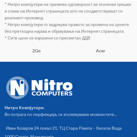
Display Port : Yes x 1 (Native)
* Нитро компјутери не презема одговорност за технички грешки
(DisplayPort 1.4) HDCP Support :
и слики на Интернет страницата што не соодветствуваат со
Yes (2.2) Maximum Display
реалниот производ
Support: 3 NVlink/ Crossfire
* Нитро компјутери го задржува правото за промена на цените
Support: No Recommended
без претходна најава и објавување на Интернет страницата
PSU: 300W Accessories: 1 x CD
* Сите цени се изразени со пресметан ДДВ
1 x Quick Guide Software: ASUS
GPU Tweak II & Driver
Dimensions: 20.45 x 12.49 x4.56
2Go
Acer
Centimeter 90YV0EH1-
M0NA00
Нитро Компјутери.
Во потрага по перфекција, ги зголемуваме можностите...
Иван Козаров 24 локал 21, ТЦ Стара Рампа – Кисела Вода
1000 Скопје, Македонија