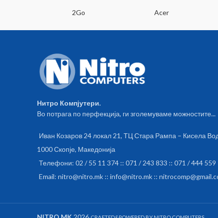
SA
2Go
Acer
Нитро Компјутери.
Во потрага по перфекција, ги зголемуваме можностите...
Иван Козаров 24 локал 21, ТЦ Стара Рампа – Кисела Во
1000 Скопје, Македонија
Телефони: 02 / 55 11 374 :: 071 / 243 833 :: 071 / 444 559
Email: nitro@nitro.mk :: info@nitro.mk :: nitrocomp@gmail.
NITRO.MK
2026
CRAFTED&POWERED BY NITRO COMPUTERS