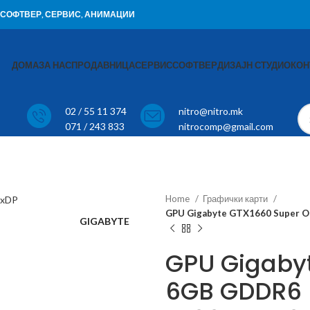
И, СОФТВЕР, СЕРВИС, АНИМАЦИИ
ДОМА
ЗА НАС
ПРОДАВНИЦА
СЕРВИС
СОФТВЕР
ДИЗАЈН СТУДИО
КОН
02 / 55 11 374
nitro@nitro.mk
071 / 243 833
nitrocomp@gmail.com
Home
Графички карти
GPU Gigabyte GTX1660 Super 
GIGABYTE
GPU Gigaby
6GB GDDR6 