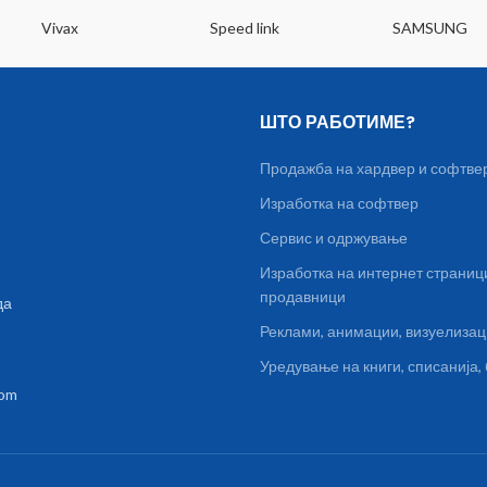
Vivax
Speed link
SAMSUNG
ШТО РАБОТИМЕ?
Продажба на хардвер и софтве
Изработка на софтвер
Сервис и одржување
Изработка на интернет страниц
продавници
да
Реклами, анимации, визуелиза
Уредување на книги, списанија
com