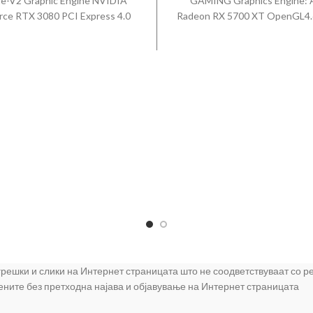
e-V2 Graphic Engine NVIDIA
GAMING Graphics Engine:
ce RTX 3080 PCI Express 4.0
Radeon RX 5700 XT OpenGL4.
nGL4.6 Video Memory: 10GB
Memory: GDDR6 8GB Engine 
6X Engine Clock: OC Mode -
1840-2035 MHz (OC Mode) 
Hz (Boost Clock) Gaming Mode
2010 MHz (Gaming Mode) S
ult) - GPU Boost Clock : 1905
Processors: 2560 Memory Clo
 GPU Base Clock : 1440 MHz
Gbps Memory Interface: 256
Core: 8704 Memory Speed: 19
Digital Max Resolution: 768
s Memory Interface: 320-bit
Interface: HDMI x 1 Display P
al Max Resolution 7680 x 4320
HDCP Support Power Connecto
face: Yes x 2 (Native HDMI 2.1)
6-pin 1 x 8-pin Dimensions: 30.
 (Native DisplayPort 1.4a) HDCP
5.4 90YV0D90-M0NA0
rt Yes (2.3) Maximum Display
t: 4 NVlink/ Crossfire Support:
mensions: 31.85 x 14.01 x 5.78
timeter Recommended PSU:
Power Connectors: 3 x 8-pin
: 2.9 Slot 90YV0FAA-M0NM00
 грешки и слики на Интернет страницата што не соодветствуваат со 
цените без претходна најава и објавување на Интернет страницата