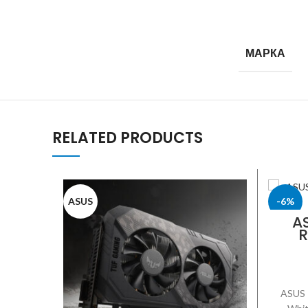
МАРКА
RELATED PRODUCTS
ASUS
-6%
A
R
ASUS
ASUS