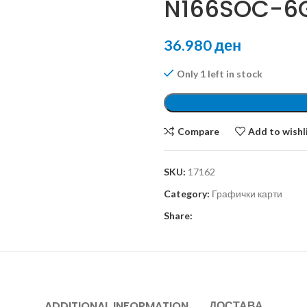
N166SOC-6
36.980
ден
Only 1 left in stock
Compare
Add to wishl
SKU:
17162
Category:
Графички карти
Share:
ADDITIONAL INFORMATION
ДОСТАВА