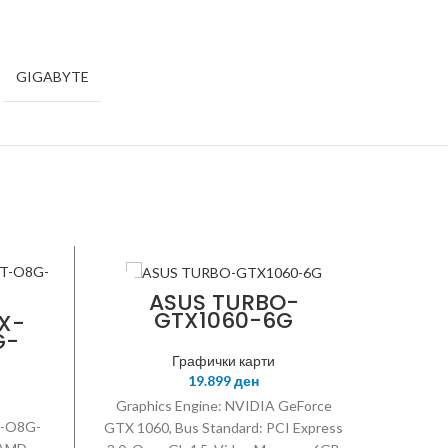
GIGABYTE
ASUS
-23%
ASUS TURBO-
GTX1060-6G
X-
G-
ASUS
Графички карти
19.899
ден
Graphics Engine: NVIDIA GeForce
-O8G-
GTX 1060, Bus Standard: PCI Express