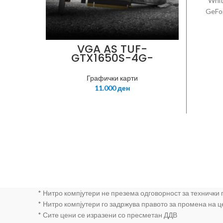
Whit
GeFor
Ope
GDDR
1935 M
VGA AS TUF-
GTX1650S-4G-
(Defa
GAMING
MHz
CUDA 
Графички карти
11.000
ден
Gbp
Digit
Inter
Yes x 3
Suppo
Suppor
No Di
Cen
850W 
Slot
* Нитро компјутери не презема одговорност за технички
* Нитро компјутери го задржува правото за промена на 
* Сите цени се изразени со пресметан ДДВ