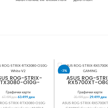
-3%
SUS ROG-STRIX-
ASUS ROG-STRI
TX3080-O10G-
RX5700XT-O8
White-V2
ASUS
GAMING
Графички карти
Графички карти
63.499
ден
29.499
ден
67.499
ден
30.499
ден
 ROG-STRIX-RTX3080-O10G-
ASUS ROG-STRIX-RX5700XT