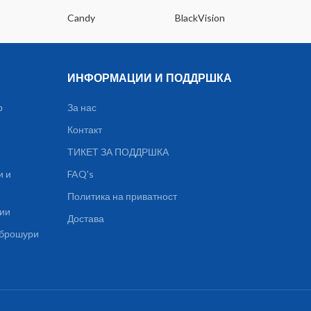
Suppor
Candy
BlackVision
Dee
Supp
123.
PSU: 55
ИНФОРМАЦИИ И ПОДДРШКА
р
За нас
Контакт
ТИКЕТ ЗА ПОДДРШКА
и и
FAQ's
Политика на приватност
ции
Достава
, брошури