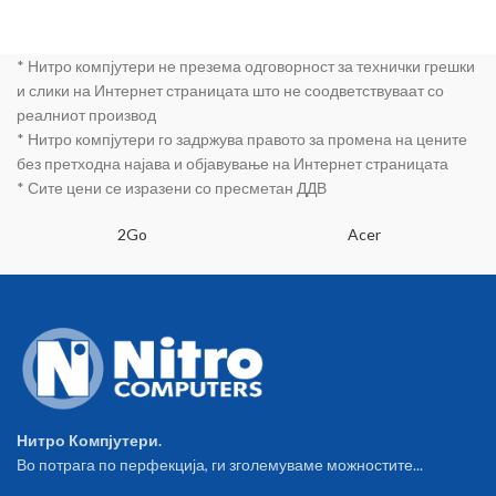
x 13.1 x3.8 Centimeter
Cable Ties • 1 x Orange Color
Decals • Dimensions: 19.4 x 12
x3.5 Centimeter
* Нитро компјутери не презема одговорност за технички грешки
и слики на Интернет страницата што не соодветствуваат со
реалниот производ
* Нитро компјутери го задржува правото за промена на цените
без претходна најава и објавување на Интернет страницата
* Сите цени се изразени со пресметан ДДВ
2Go
Acer
Нитро Компјутери.
Во потрага по перфекција, ги зголемуваме можностите...