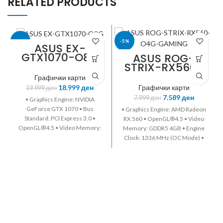
RELATED PRODUCTS
-5%
-5%
ASUS EX-
GTX1070-O8G
ASUS ROG-
STRIX-RX560-
ASUS
ASUS
O4G-GAMING
Графички карти
18.999
ден
Графички карти
19.999
ден
7.589
ден
7.999
ден
• Graphics Engine: NVIDIA
GeForce GTX 1070 • Bus
• Graphics Engine: AMD Radeon
Standard: PCI Express 3.0 •
RX 560 • OpenGL®4.5 • Video
OpenGL®4.5 • Video Memory:
Memory: GDDR5 4GB • Engine
GDDR5 8GB • Engine Clock: OC
Clock: 1336 MHz (OC Mode) •
Mode - GPU Boost Clock: 1797
1326 MHz (Gaming Mode)
MHz • GPU Base Clock: 1607
Stream Processors: 1024 •
MHz • CUDA Core: 1920 •
Memory Clock: 7000 MHz •
Memory Clock: 8008 MHz •
Memory Interface: 128-bit •
Memory Interface: 256-bit •
Digital Max Resolution:
Digital Max Resolution:
5120x2880 • Interface: DVI x 1 •
7680x4320 • Interface: DVI x 1 •
HDMI x 1 • Display Port x 1 •
HDMI x 2 • Display Port x 2 •
HDCP Support • Accessories: 1 x
HDCP Support • Dimensions: 24
CD • 1 x Quick Guide • 2 x ROG