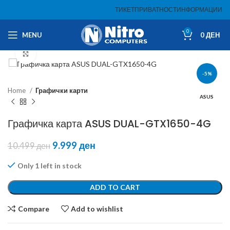
ТИКЕТ
ПРИВАТНОСТ
ИНФОРМАЦИИ
0
MENU
0
ДЕН
Click to enlarge
-5%
Home
Графички карти
ASUS
Графичка карта ASUS DUAL-GTX1650-4G
9.999
ден
10.499
ден
Only 1 left in stock
ADD TO CART
Compare
Add to wishlist