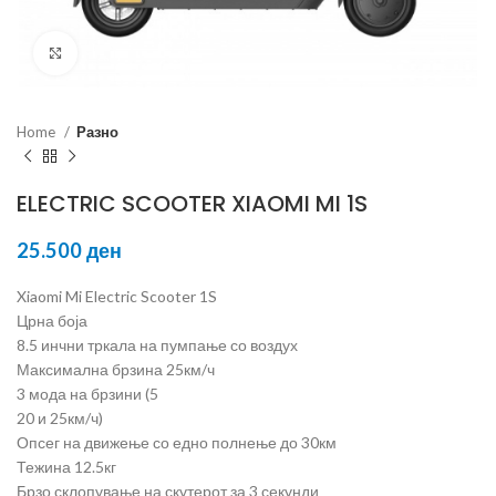
Click to enlarge
Home
Разно
ELECTRIC SCOOTER XIAOMI MI 1S
25.500
ден
Xiaomi Mi Electric Scooter 1S
Црна боја
8.5 инчни тркала на пумпање со воздух
Максимална брзина 25км/ч
3 мода на брзини (5
20 и 25км/ч)
Опсег на движење со едно полнење до 30км
Тежина 12.5кг
Брзо склопување на скутерот за 3 секунди