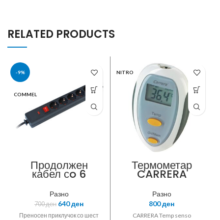
RELATED PRODUCTS
-9%
NITRO
COMMEL
Продолжен
Термометар
кабел сo 6
CARRERA
приклучоци и
пренапонска –
Разно
Разно
1,5m | Commel
640
ден
800
ден
700
ден
Преносен приклучок со шест
CARRERA Temp senso