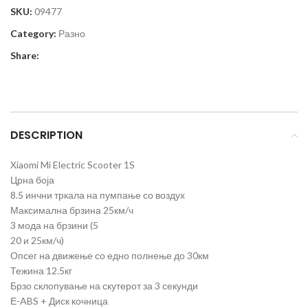
SKU:
09477
Category:
Разно
Share:
DESCRIPTION
Xiaomi Mi Electric Scooter 1S
Црна боја
8.5 инчни тркала на пумпање со воздух
Максимална брзина 25км/ч
3 мода на брзини (5
20 и 25км/ч)
Опсег на движење со едно полнење до 30км
Тежина 12.5кг
Брзо склопување на скутерот за 3 секунди
Е-ABS + Диск кочница