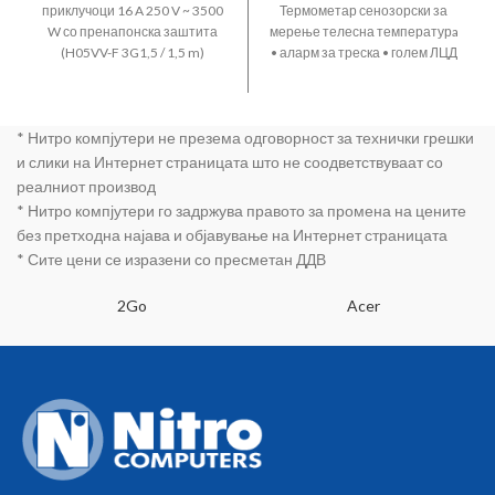
приклучоци 16 A 250 V ~ 3500
Термометар сенозорски за
W со пренапонска заштита
мерење телесна температурa
(H05VV-F 3G1,5 / 1,5 m)
• аларм за треска • голем ЛЦД
дисплеј • од 5 до 10 секунди
време на мерење • литиусмка
батерија
* Нитро компјутери не презема одговорност за технички грешки
и слики на Интернет страницата што не соодветствуваат со
реалниот производ
* Нитро компјутери го задржува правото за промена на цените
без претходна најава и објавување на Интернет страницата
* Сите цени се изразени со пресметан ДДВ
2Go
Acer