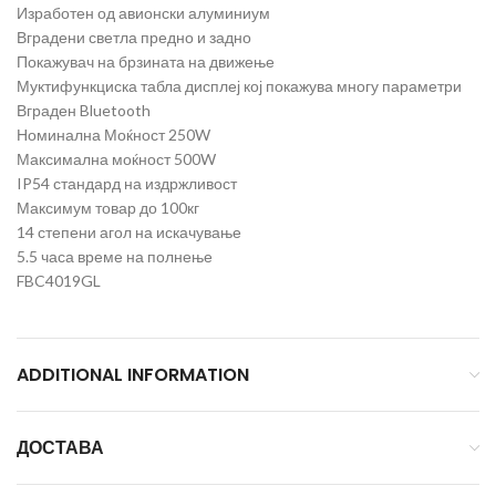
Изработен од авионски алуминиум
Вградени светла предно и задно
Покажувач на брзината на движење
Муктифункциска табла дисплеј кој покажува многу параметри
Вграден Bluetooth
Номинална Моќност 250W
Максимална моќност 500W
IP54 стандард на издржливост
Максимум товар до 100кг
14 степени агол на искачување
5.5 часа време на полнење
FBC4019GL
ADDITIONAL INFORMATION
ДОСТАВА