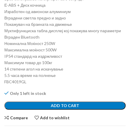
Е-ABS + Диск кочница
Изработен од авионски алуминиум
Вградени светла предно и задно
Покажувач на брзината на движење
Муктифункциска табла дисплеј кој покажува многу параметри
Вграден Bluetooth
Номинална Моќност 250W
Максимална моќност 500W
IP54 стандард на издржливост
Максимум товар до 100кг
14 степени агол на искачување
5.5 часа време на полнење
FBC4019GL
Only 1 left in stock
ADD TO CART
Compare
Add to wishlist