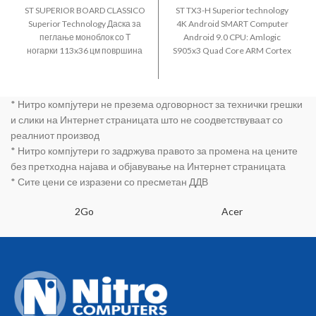
ST SUPERIOR BOARD CLASSICO
ST TX3-H Superior technology
Superior Technology Даска за
4K Android SMART Computer
пеглање моноблок со Т
Android 9.0 CPU: Amlogic
ногарки 113x36 цм површина
S905x3 Quad Core ARM Cortex
прилагодлива висина од 75 до
A53 @2GHz GPU: Penta-core
90цм во 7 степени
Mali-450MP GPU @ 750MHz 4K
video playing 4GB DDR3
* Нитро компјутери не презема одговорност за технички грешки
Memory 64GB ROM Memory
Hardware decoding to 4K/2K
и слики на Интернет страницата што не соодветствуваат со
Bluetooth DLNA HDMI 2.0 3x
реалниот производ
USB2.0 Wifi LAN RJ45 DC 5V
* Нитро компјутери го задржува правото за промена на цените
Remote controller Black color
без претходна најава и објавување на Интернет страницата
* Сите цени се изразени со пресметан ДДВ
2Go
Acer