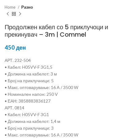
Home
Разно
Продолжен кабел со 5 приклучоци и
прекинувач – 3m | Commel
450
ден
АРТ. 232-504
• Кабел: H05VV-F 3G1,5
• Должина на кабелот: 3 м
• Број на приклучници: 5
• Макс. оптоварување: 16 A / 3500 W
• Номинален напон: 250 V
• ЕАН: 3858883836127
АРТ. 0814
• Кабел: H05VV-F 3G1
• Должина на кабелот: 1,4 м
• Број на приклучници: 3
• Макс. оптоварување: 16 A / 3500 W