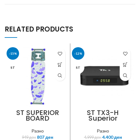
RELATED PRODUCTS
-15%
-12%
ST
ST
ST SUPERIOR
ST TX3-H
BOARD
Superior
CLASSICO Даска
technology 4K
за пеглање
Android Box
Разно
Разно
807
ден
4.400
ден
949
ден
4.999
ден