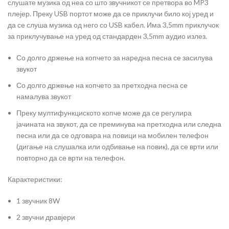
слушате музика од неа со што звучникот се претвора во MP3
плејер. Преку USB портот може да се приклучи било кој уред и
да се слуша музика од него со USB кабел. Има 3,5mm приклучок
за приклучување на уред од стандарден 3,5mm аудио излез.
Со долго држење на копчето за наредна песна се засилува
звукот
Со долго држење на копчето за претходна песна се
намалува звукот
Преку мултифункциското копче може да се регулира
јачината на звукот, да се преминува на претходна или следна
песна или да се одговара на повици на мобилен телефон
(дигање на слушалка или одбивање на повик), да се врти или
повторно да се врти на телефон.
Карактеристики:
1 звучник 8W
2 звучни дравјери