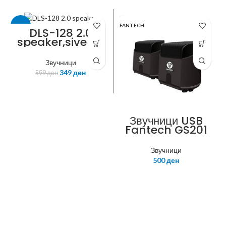
-42%
FANTECH
DLS-128 2.0
speaker,siver/b
lack,euro cable,
DELUX
color box
Звучници
packing,Delux
349
ден
599
ден
logo
Звучници USB
Fantech GS201
Hellscream
black
Звучници
500
ден