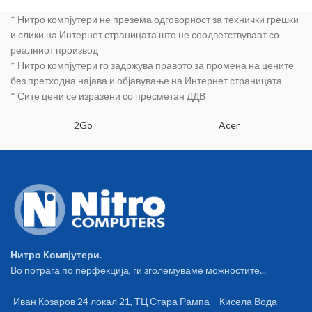
* Нитро компјутери не презема одговорност за технички грешки
и слики на Интернет страницата што не соодветствуваат со
реалниот производ
* Нитро компјутери го задржува правото за промена на цените
без претходна најава и објавување на Интернет страницата
* Сите цени се изразени со пресметан ДДВ
2Go
Acer
Нитро Компјутери.
Во потрага по перфекција, ги зголемуваме можностите...
Иван Козаров 24 локал 21, ТЦ Стара Рампа – Кисела Вода