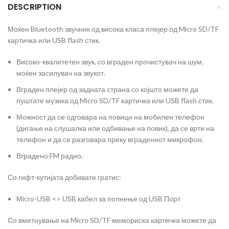
DESCRIPTION
Моќен Bluetooth звучник од висока класа плејер од Micro SD/TF
картичка или USB flash стик.
Високо-квалитетен звук, со вграден прочистувач на шум,
моќен засилувач на звукот.
Вграден плејер од задната страна со којшто можете да
пуштате музика од Micro SD/TF картичка или USB flash стик.
Можност да се одговара на повици на мобилен телефон
(дигање на слушалка или одбивање на повик), да се врти на
телефон и да се разговара преку вградениот микрофон.
Вградено FM радио.
Со гифт-кутијата добивате гратис:
Мicro-USB <> USB кабел за полнење од USB Порт
Со вметнување на Micro SD/TF мемориска картичка можете да