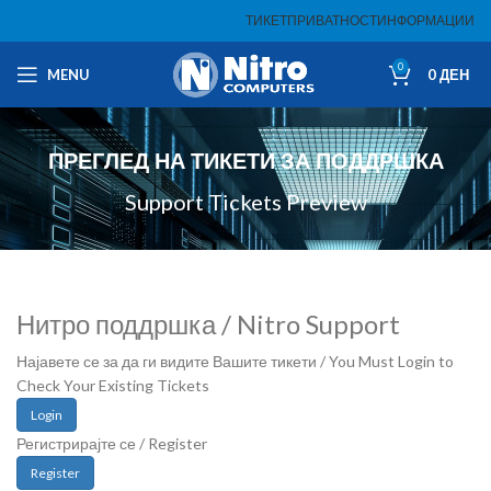
ТИКЕТ
ПРИВАТНОСТ
ИНФОРМАЦИИ
0
MENU
0
ДЕН
ПРЕГЛЕД НА ТИКЕТИ ЗА ПОДДРШКА
Support Tickets Preview
Нитро поддршка / Nitro Support
Најавете се за да ги видите Вашите тикети / You Must Login to
Check Your Existing Tickets
Login
Регистрирајте се / Register
Register