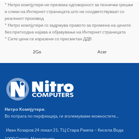
* Нитро компјутери не презема одговорност за технички грешки
и слики на Интернет страницата што не соодветствуваат со
реалниот производ
* Нитро компјутери го задржува правото за промена на цените
без претходна најава и објавување на Интернет страницата
* Сите цени се изразени со пресметан ДДВ
2Go
Acer
Нитро Компјутери.
Во потрага по перфекција, ги зголемуваме можностите...
Иван Козаров 24 локал 21, ТЦ Стара Рампа – Кисела Вода
1000 Скопје, Македонија