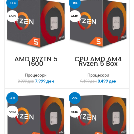
-11%
-8%
AMD
AMD
AMD RYZEN 5
CPU AMD AM4
1600
Ryzen 5 Box
3400G
Процесори
Процесори
7.999
ден
8.499
ден
8.999
ден
9.199
ден
-2%
-5%
AMD
AMD