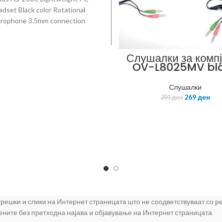
dset Black color Rotational
crophone 3.5mm connection
table headband Soft ear pads
 for MSN SKYPE and Internet
chatting
Слушалки за компј
OV-L8025MV bl
Слушалки
269
ден
391
ден
 грешки и слики на Интернет страницата што не соодветствуваат со 
цените без претходна најава и објавување на Интернет страницата