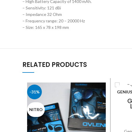
– High Battery Capacity of 1400 mAh.
– Sensitivity: 121 dBi
– Impedance 32 Ohm
– Frequency range: 20 – 20000 Hz
– Size: 165 x 78 x 198 mm
RELATED PRODUCTS
-31%
GENIU
G
NITRO
Gen