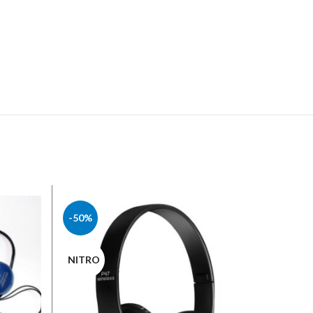
-50%
-51%
NITRO
NITRO