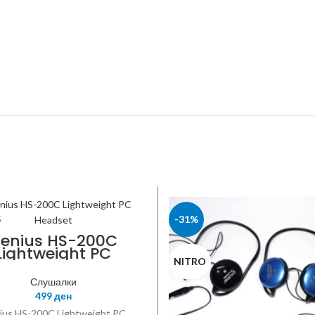
S
-31%
enius HS-200C
Lightweight PC
Headset
NITRO
Слушалки
499
ден
ius HS-200C Lightweight PC