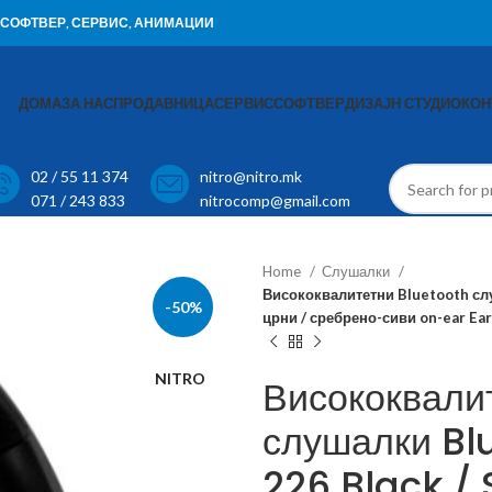
И, СОФТВЕР, СЕРВИС, АНИМАЦИИ
ДОМА
ЗА НАС
ПРОДАВНИЦА
СЕРВИС
СОФТВЕР
ДИЗАЈН СТУДИО
КОН
02 / 55 11 374
nitro@nitro.mk
071 / 243 833
nitrocomp@gmail.com
Home
Слушалки
Висококвалитетни Bluetooth слу
-50%
црни / сребрено-сиви on-ear Ea
NITRO
Висококвали
слушалки Bl
226 Black / 