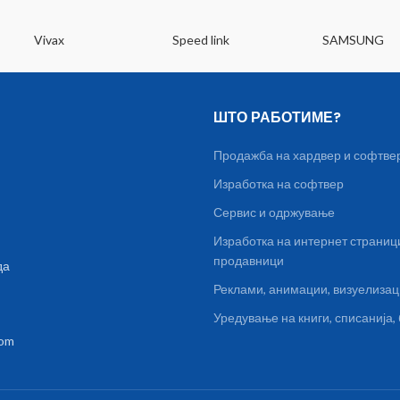
Vivax
Speed link
SAMSUNG
ШТО РАБОТИМЕ?
Продажба на хардвер и софтве
Изработка на софтвер
Сервис и одржување
Изработка на интернет страниц
продавници
да
Реклами, анимации, визуелиза
Уредување на книги, списанија
com