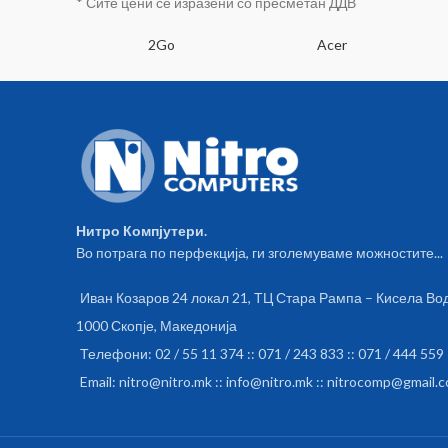
* Сите цени се изразени со пресметан ДДВ
SA
2Go
Acer
Нитро Компјутери.
Во потрага по перфекција, ги зголемуваме можностите...
Иван Козаров 24 локал 21, ТЦ Стара Рампа – Кисела Во
1000 Скопје, Македонија
Телефони: 02 / 55 11 374 :: 071 / 243 833 :: 071 / 444 559
Email: nitro@nitro.mk :: info@nitro.mk :: nitrocomp@gmail.