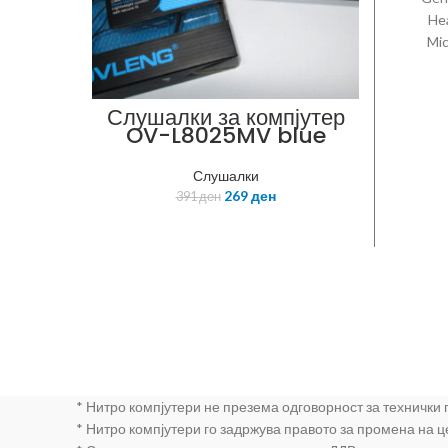
Hea
Mi
Adjus
Great
Слушалки за компјутер
OV-L8025MV blue
Слушалки
269
ден
391
ден
* Нитро компјутери не презема одговорност за технички
* Нитро компјутери го задржува правото за промена на 