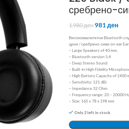
сребрено-си
981
ден
1.980
ден
Висококвалитетни Bluetooth слуш
црни / сребрено-сиви on-ear Ea
– Large Speakers of 40 mm.
– Bluetooth version 5.4
– Deep Stereo Sound
– Built-in High Fidelity Microphon
– High Battery Capacity of 1400 
– Sensitivity: 121 dBi
– Impedance 32 Ohm
– Frequency range: 20 – 20000 H
– Size: 165 x 78 x 198 mm
Only 2 left in stock