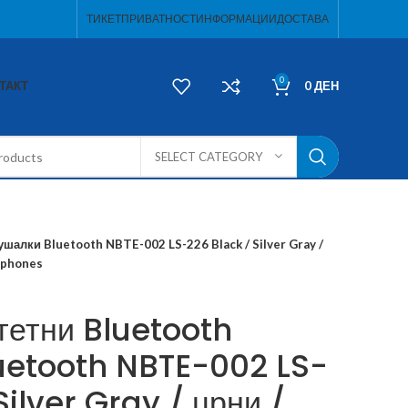
ТИКЕТ
ПРИВАТНОСТ
ИНФОРМАЦИИ
ДОСТАВА
0
ТАКТ
0
ДЕН
SELECT CATEGORY
шалки Bluetooth NBTE-002 LS-226 Black / Silver Gray /
rphones
тетни Bluetooth
uetooth NBTE-002 LS-
Silver Gray / црни /