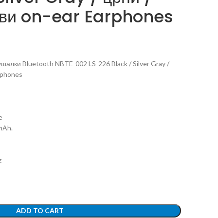
ви on-ear Earphones
алки Bluetooth NBTE-002 LS-226 Black / Silver Gray /
rphones
e
mAh.
z
ADD TO CART