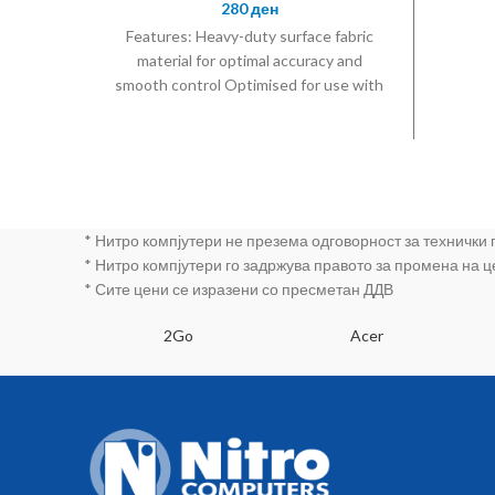
280
ден
Features: Heavy-duty surface fabric
material for optimal accuracy and
smooth control Optimised for use with
optical and laser gaming mice Durable
rubber anti-slip bottom Specifications:
Material: natural rubber foam + fabric
Size: Large (400 x 450 mm) Thickness:
3 mm Color: black
* Нитро компјутери не презема одговорност за технички
* Нитро компјутери го задржува правото за промена на 
* Сите цени се изразени со пресметан ДДВ
SA
2Go
Acer