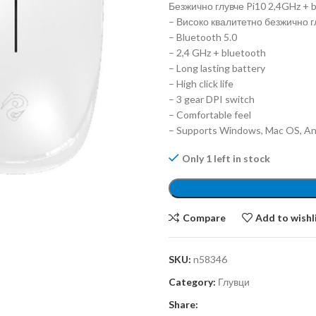
Безжично глувче Pi10 2,4GHz + 
– Високо квалитетно безжично г
– Bluetooth 5.0
– 2,4 GHz + bluetooth
– Long lasting battery
– High click life
– 3 gear DPI switch
– Comfortable feel
– Supports Windows, Mac OS, An
Only 1 left in stock
Compare
Add to wishl
SKU:
n58346
Category:
Глувци
Share: