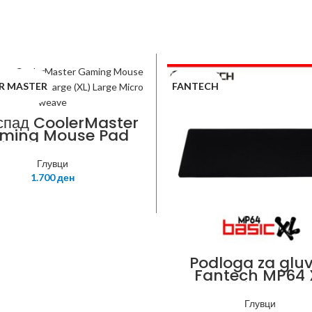
R MASTER
FANTECH
спад CoolerMaster
ming Mouse Pad
ft-RX Extra Large
XL) Large Micro
Глувци
weave
1.700
ден
Podloga za glu
Fantech MP64 
Basic black
Глувци