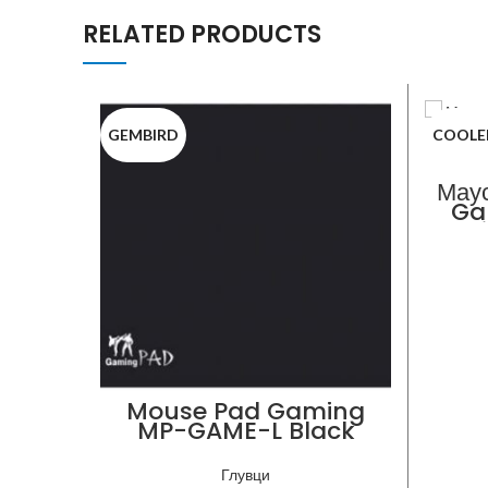
RELATED PRODUCTS
GEMBIRD
COOLE
Мау
Ga
Swi
(
Mouse Pad Gaming
MP-GAME-L Black
Глувци