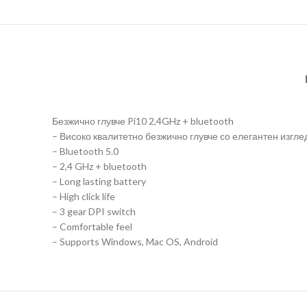
Безжично глувче Pi10 2,4GHz + bluetooth
– Високо квалитетно безжично глувче со елегантен изгле
– Bluetooth 5.0
– 2,4 GHz + bluetooth
– Long lasting battery
– High click life
– 3 gear DPI switch
– Comfortable feel
– Supports Windows, Mac OS, Android