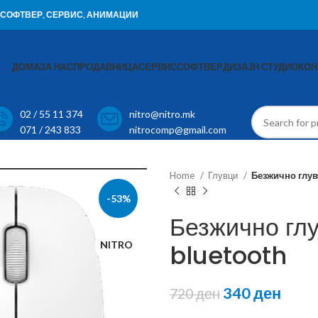
И, СОФТВЕР, СЕРВИС, АНИМАЦИИ
ДОМА
ЗА НАС
ПРОДАВНИЦА
СЕРВИС
СОФТВЕР
ДИЗАЈН СТУДИО
КОН
02 / 55 11 374
nitro@nitro.mk
071 / 243 833
nitrocomp@gmail.com
Home
Глувци
Безжично глув
-53%
Безжично глу
NITRO
bluetooth
340
ден
720
ден