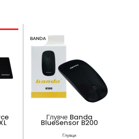
BANDA
NITRO
vce
Глувче Banda
Гл
XL
BlueSensor B200
Глувци