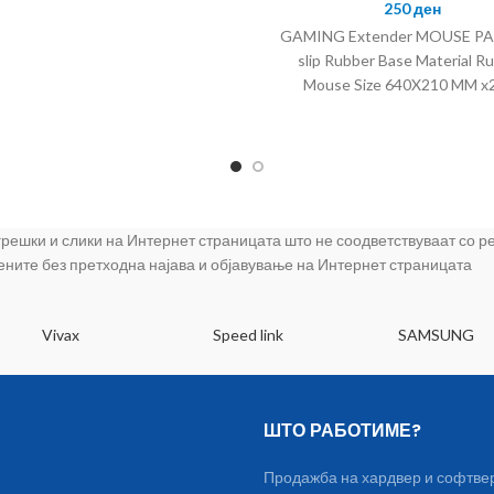
250
ден
GAMING Extender MOUSE PAD
slip Rubber Base Material R
Mouse Size 640X210 MM 
Materials FABRIC + RUBBER
Color: BLACK Style: rubber,no
Eco-friendly: Yes
 грешки и слики на Интернет страницата што не соодветствуваат со 
цените без претходна најава и објавување на Интернет страницата
Vivax
Speed link
SAMSUNG
ШТО РАБОТИМЕ?
Продажба на хардвер и софтве