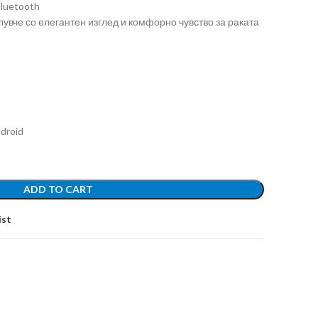
bluetooth
лувче со елегантен изглед и комфорно чувство за раката
droid
ADD TO CART
ist