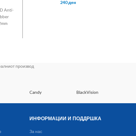
240
ден
 Anti-
ubber
x2mm
 BASE
n-slip
реалниот производ
Candy
BlackVision
Dee
ИНФОРМАЦИИ И ПОДДРШКА
р
За нас