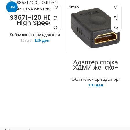
-9%
NITRO
S3671-120 HDMI
High Speed
ROLINE
Cable with
Ethernet, M/M,
Кабли конектори адаптери
black, 1m
109
ден
119
ден
Адаптер спојка
ХДМИ женско-
женско
Кабли конектори адаптери
100
ден