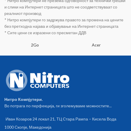
* Нитро компјутери не презема одговорност за технички грешки
и слики на Интернет страницата што не соодветствуваат со
реалниот производ
* Нитро компјутери го задржува правото за промена на цените
без претходна најава и објавување на Интернет страницата
* Сите цени се изразени со пресметан ДДВ
2Go
Acer
Нитро Компјутери.
Во потрага по перфекција, ги зголемуваме можностите...
Иван Козаров 24 локал 21, ТЦ Стара Рампа – Кисела Вода
1000 Скопје, Македонија