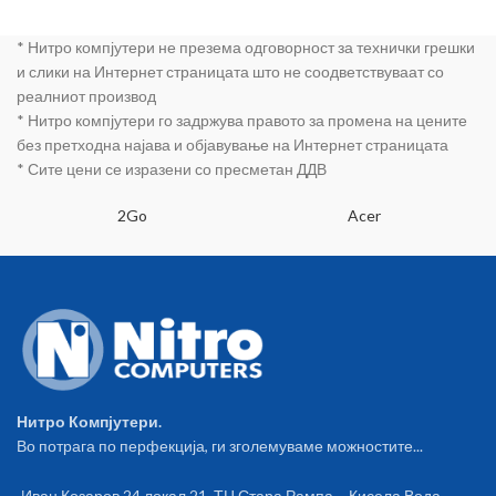
* Нитро компјутери не презема одговорност за технички грешки
и слики на Интернет страницата што не соодветствуваат со
реалниот производ
* Нитро компјутери го задржува правото за промена на цените
без претходна најава и објавување на Интернет страницата
* Сите цени се изразени со пресметан ДДВ
2Go
Acer
Нитро Компјутери.
Во потрага по перфекција, ги зголемуваме можностите...
Иван Козаров 24 локал 21, ТЦ Стара Рампа – Кисела Вода