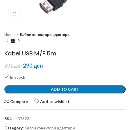
Click to enlarge
Home
Кабли конектори адаптери
Kabel USB M/F 5m
290
ден
391
ден
In stock
ADD TO CART
Compare
Add to wishlist
SKU:
m37323
Category:
Кабли конектори адаптери