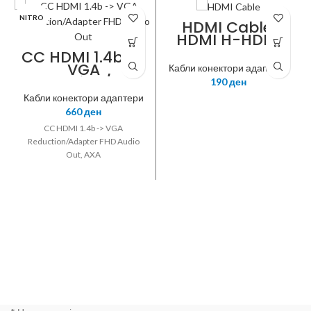
NITRO
ROLINE
HDMI Cable,
HDMI H-HDMI
M, 3m
CC HDMI 1.4b ->
VGA
Кабли конектори адаптери
Reduction/Ada
190
ден
pter FHD Audio
Кабли конектори адаптери
Out, AXA
660
ден
CC HDMI 1.4b -> VGA
Reduction/Adapter FHD Audio
Out, AXA