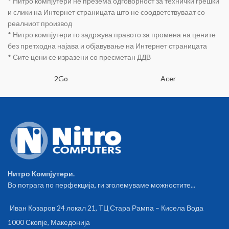
* Нитро компјутери не презема одговорност за технички грешки
и слики на Интернет страницата што не соодветствуваат со
реалниот производ
* Нитро компјутери го задржува правото за промена на цените
без претходна најава и објавување на Интернет страницата
* Сите цени се изразени со пресметан ДДВ
2Go
Acer
Нитро Компјутери.
Во потрага по перфекција, ги зголемуваме можностите...
Иван Козаров 24 локал 21, ТЦ Стара Рампа – Кисела Вода
1000 Скопје, Македонија