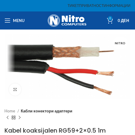
ТИКЕТ
ПРИВАТНОСТ
ИНФОРМАЦИИ
0
MENU
0
ДЕН
NITRO
Click to enlarge
Home
Кабли конектори адаптери
Kabel koaksijalen RG59+2×0.5 1m