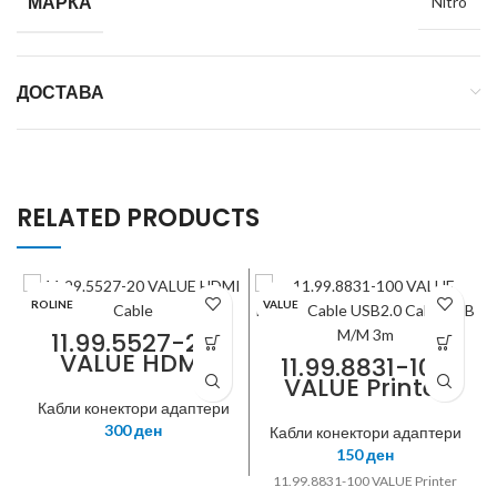
МАРКА
Nitro
ДОСТАВА
RELATED PRODUCTS
ROLINE
VALUE
11.99.5527-20
VALUE HDMI
11.99.8831-100
Cable, HDMI H-
VALUE Printer
HDMI M, 2m
Cable USB2.0
Кабли конектори адаптери
Cable A-B M/M
300
ден
Кабли конектори адаптери
3m
150
ден
11.99.8831-100 VALUE Printer