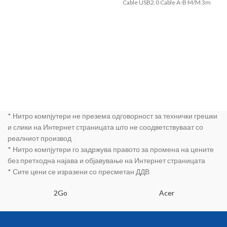
Cable USB2.0 Cable A-B M/M 3m
* Нитро компјутери не презема одговорност за технички грешки
и слики на Интернет страницата што не соодветствуваат со
реалниот производ
* Нитро компјутери го задржува правото за промена на цените
без претходна најава и објавување на Интернет страницата
* Сите цени се изразени со пресметан ДДВ
2Go
Acer