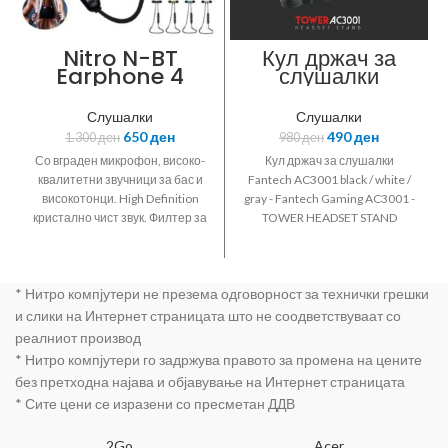
Nitro N-BT
Кул држач за
Earphone 4
слушалки
ултра кул блутут
Fantech
4.2 слушалки со
AC3001 black /
Слушалки
Слушалки
микрофон со
white / gray
650
ден
490
ден
1.300
ден
980
ден
вграден драјвер
за бас и
Со вграден микрофон, високо-
Кул држач за слушалки
високотонци,
квалитетни звучници за бас и
Fantech AC3001 black / white /
панел за
високотонци. High Definition
gray - Fantech Gaming AC3001 -
контроли
кристално чист звук. Филтер за
TOWER HEADSET STAND
ехо и бучава. Гласовни пораки
durable cool design - Durable
за статус на слушалките.
Cool Design - Color Black and
Hands-free функција за
Red - Size 26.5cmx15cmx14cm -
* Нитро компјутери не презема одговорност за технички грешки
мобилен телефон. Читање на
Anti Slip Design Rubberized Base
повикувач од мобилен
- Added Weights Inside for
и слики на Интернет страницата што не соодветствуваат со
телефон.
Balance Stabilization - Triangular
реалниот производ
Base - Detachable Body - Design
* Нитро компјутери го задржува правото за промена на цените
By Fantech
без претходна најава и објавување на Интернет страницата
* Сите цени се изразени со пресметан ДДВ
2Go
Acer