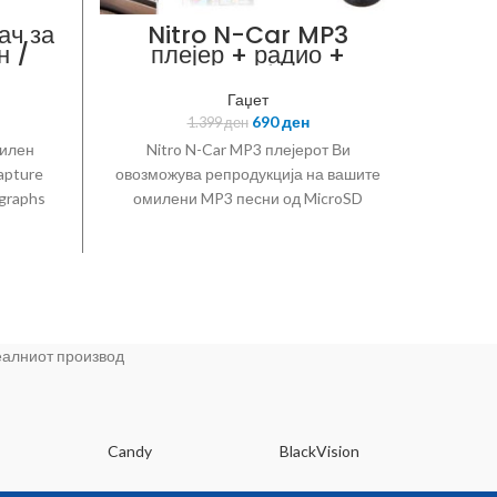
ач за
Nitro N-Car MP3
Др
н /
плејер + радио +
каме
handsfree
Гаџет
690
ден
1.399
ден
билен
Nitro N-Car MP3 плејерот Ви
Дрон 
apture
овозможува репродукција на вашите
E99 
ographs
омилени MP3 песни од MicroSD
Remot
tweight
картичка или пренос на звук од
Helicop
 tripod
Res
iable
Techn
ht angle
ounce
winning
Vid
era
Contro
реалниот производ
and
Typ
ke, the
a wide
Rec
 cameras
Product
Candy
BlackVision
Dee
iendly
iversal