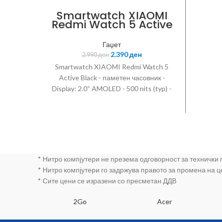
Smartwatch XIAOMI
Redmi Watch 5 Active
Black
Гаџет
2.390
ден
2.990
ден
Smartwatch XIAOMI Redmi Watch 5
Active Black - паметен часовник -
Display: 2.0“ AMOLED - 500 nits (typ) -
Resolution: 320 x 380 pixels - IPX8 -
Bluetooth: 5.3; A2DP; LE -
Accelerometer - compass - heart rate -
SpO2 Battery: Li-Ion 470mAh -
Dimensions: 49.1 x 40.4 x 11.4 mm -
Weight: 42.2 g - BHR8784GL
* Нитро компјутери не презема одговорност за технички
* Нитро компјутери го задржува правото за промена на 
* Сите цени се изразени со пресметан ДДВ
SA
2Go
Acer