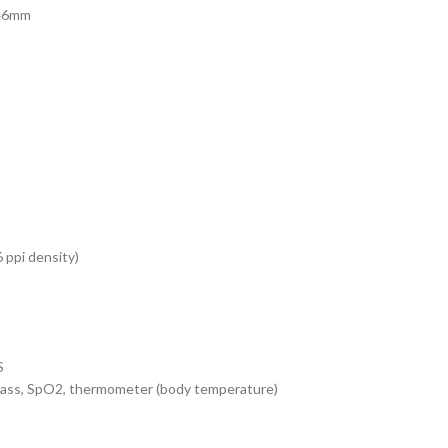
 46mm
 ppi density)
S
mpass, SpO2, thermometer (body temperature)