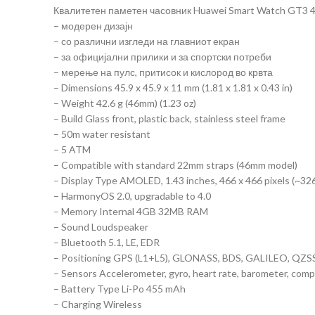
Квалитетен паметен часовник Huawei Smart Watch GT3
– модерен дизајн
– со различни изгледи на главниот екран
– за официјални прилики и за спортски потреби
– мерење на пулс, притисок и кислород во крвта
– Dimensions 45.9 x 45.9 x 11 mm (1.81 x 1.81 x 0.43 in)
– Weight 42.6 g (46mm) (1.23 oz)
– Build Glass front, plastic back, stainless steel frame
– 50m water resistant
– 5 ATM
– Compatible with standard 22mm straps (46mm model)
– Display Type AMOLED, 1.43 inches, 466 x 466 pixels (~326
– HarmonyOS 2.0, upgradable to 4.0
– Memory Internal 4GB 32MB RAM
– Sound Loudspeaker
– Bluetooth 5.1, LE, EDR
– Positioning GPS (L1+L5), GLONASS, BDS, GALILEO, QZS
– Sensors Accelerometer, gyro, heart rate, barometer, co
– Battery Type Li-Po 455 mAh
– Charging Wireless