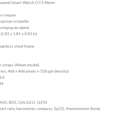
Huawei Smart Watch GT3 46mm
иот екран
портски потреби
ислород во крвта
1.81 x 1.81 x 0.43 in)
stainless steel frame
m straps (46mm model)
es, 466 x 466 pixels (~326 ppi density)
4.0
AM
NASS, BDS, GALILEO, QZSS
heart rate, barometer, compass, SpO2, thermometer (body