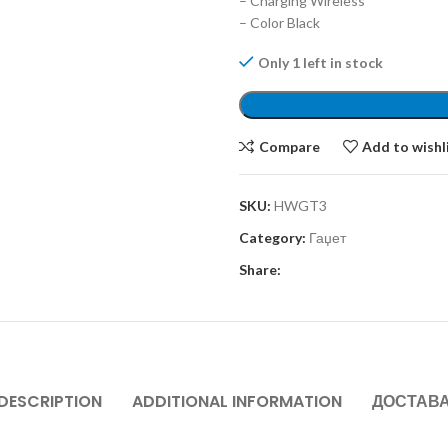
– Charging Wireless
– Color Black
Only 1 left in stock
Compare
Add to wishl
SKU:
HWGT3
Category:
Гаџет
Share:
DESCRIPTION
ADDITIONAL INFORMATION
ДОСТАВ