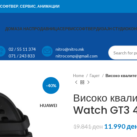
И, СОФТВЕР, СЕРВИС, АНИМАЦИИ
ДОМА
ЗА НАС
ПРОДАВНИЦА
СЕРВИС
СОФТВЕР
ДИЗАЈН СТУДИО
КОН
02 / 55 11 374
nitro@nitro.mk
071 / 243 833
nitrocomp@gmail.com
Home
Гаџет
Високо квалите
-40%
Високо квал
HUAWEI
Watch GT3
11.990
де
19.841
ден