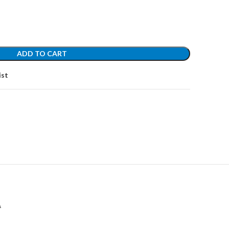
ADD TO CART
ist
А