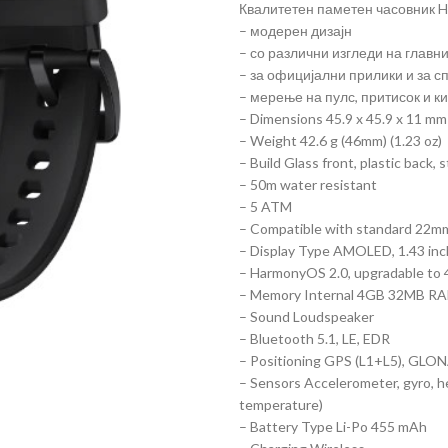
Квалитетен паметен часовник 
– модерен дизајн
– со различни изгледи на главн
– за официјални прилики и за с
– мерење на пулс, притисок и к
– Dimensions 45.9 x 45.9 x 11 mm (
– Weight 42.6 g (46mm) (1.23 oz)
– Build Glass front, plastic back, 
– 50m water resistant
– 5 ATM
– Compatible with standard 22m
– Display Type AMOLED, 1.43 inch
– HarmonyOS 2.0, upgradable to 
– Memory Internal 4GB 32MB R
– Sound Loudspeaker
– Bluetooth 5.1, LE, EDR
– Positioning GPS (L1+L5), GLO
– Sensors Accelerometer, gyro, 
temperature)
– Battery Type Li-Po 455 mAh