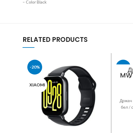
– Color Black
RELATED PRODUCTS
-20%
-51%
Д
MW7
/
XIAOMI
NITRO
Држач 
бел / 