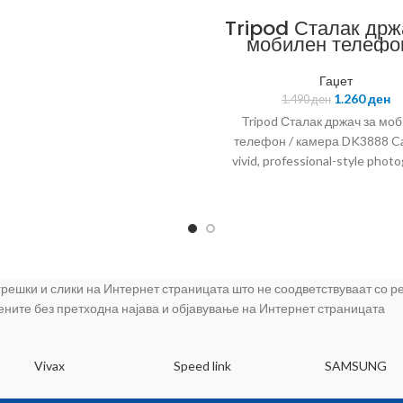
Tripod Сталак држ
мобилен телефо
камера
Гаџет
1.260
ден
1.490
ден
Tripod Сталак држач за мо
телефон / камера DK3888 C
vivid, professional-style phot
with help from this Rewy Ligh
Tripod. The adjustable-height
makes it easy to achieve rel
stability and score just the rig
when going after that award-
shot. A fun and useful cam
 грешки и слики на Интернет страницата што не соодветствуваат со 
accessory for both novice 
цените без претходна најава и објавување на Интернет страницата
professional photographers ali
handy tripod accommodates 
range of digital, video and still
Vivax
Speed link
SAMSUNG
and comes loaded with user-fr
features. Camera Cellphone Un