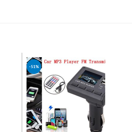
-51%
-50%
NITRO