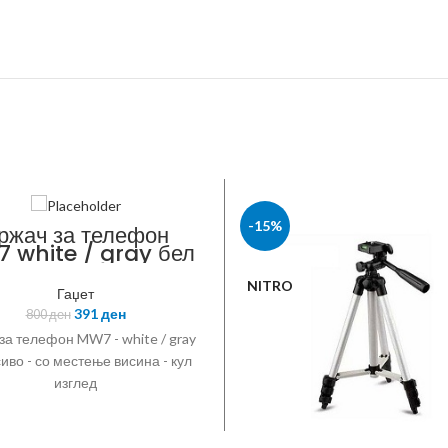
-15%
ржач за телефон
 white / gray бел
 сиво со местење
висина
NITRO
Гаџет
391
ден
800
ден
за телефон MW7 - white / gray
сиво - со местење висина - кул
изглед