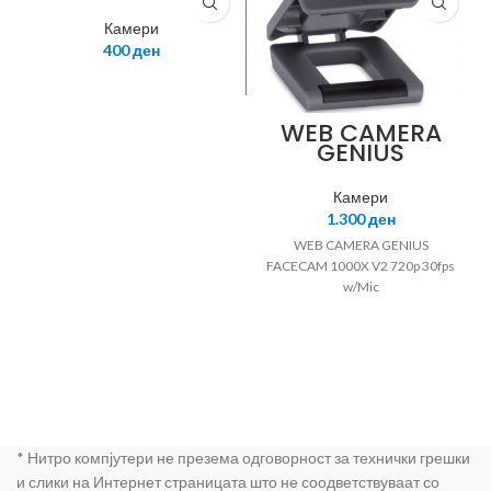
Камери
400
ден
WEB CAMERA
GENIUS
FACECAM
1000X V2 720p
Камери
30fps w/Mic
1.300
ден
WEB CAMERA GENIUS
FACECAM 1000X V2 720p 30fps
w/Mic
* Нитро компјутери не презема одговорност за технички грешки
и слики на Интернет страницата што не соодветствуваат со