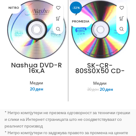
NITRO
-32%
PROMEDIA
Nashua DVD-R
SK-CR-
16x,A
80SS0X50 CD-
Grade,4.7GB,50
R, 80Mins
PCS BULK
700MB, SKYpro
Медии
Медии
Brand, 52x
20
ден
20
ден
30
ден
Speed, A Grade,
(50pcs)
* Нитро компјутери не презема одговорност за технички грешки
и слики на Интернет страницата што не соодветствуваат со
реалниот производ
* Нитро компјутери го задржува правото за промена на цените