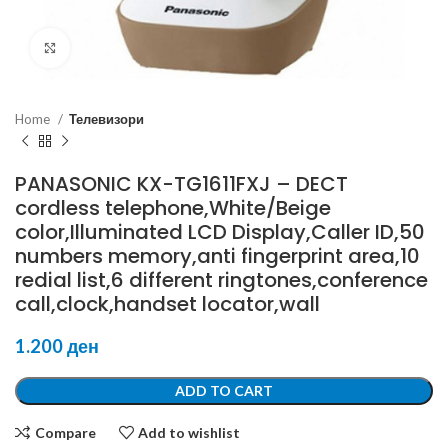
Click to enlarge
Home
Телевизори
PANASONIC KX-TG1611FXJ – DECT
cordless telephone,White/Beige
color,Illuminated LCD Display,Caller ID,50
numbers memory,anti fingerprint area,10
redial list,6 different ringtones,conference
call,clock,handset locator,wall
1.200
ден
ADD TO CART
Compare
Add to wishlist