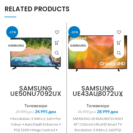
RELATED PRODUCTS
-17%
-22%
SAMSUNG
SAMSUNG
SAMSUNG
SAMSUNG
UE50NU7092UX
UE43AU8072UX
XH • 50“
XH 43“ (102cm)
(126cm)
UltraHD Smart
Телевизори
Телевизори
UltraHD Smart
TV
24.995
ден
28.999
ден
29.999
ден
36.999
ден
TV
• Resolution: 3.840 x 2.160 • Pur
SAMSUNG UE43AU8072UXXH
Colour • Auto Depth Enhancer •
43“ (102cm) UltraHD Smart TV
PQI 1300 • Mega Contrast •
Resolution: 3.840 x 2.160 PQI