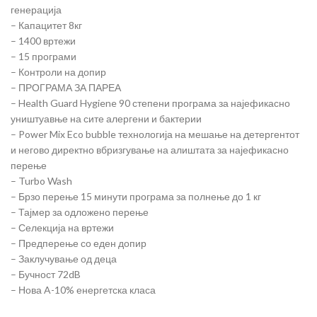
генерација
– Капацитет 8кг
– 1400 вртежи
– 15 програми
– Контроли на допир
– ПРОГРАМА ЗА ПАРЕА
– Health Guard Hygiene 90 степени програма за најефикасно
уништуавње на сите алергени и бактерии
– Power Mix Eco bubble технологија на мешање на детергентот
и негово директно вбризгување на алиштата за најефикасно
перење
– Turbo Wash
– Брзо перење 15 минути програма за полнење до 1 кг
– Тајмер за одложено перење
– Селекција на вртежи
– Предперење со еден допир
– Заклучување од деца
– Бучност 72dB
– Нова A-10% енергетска класа