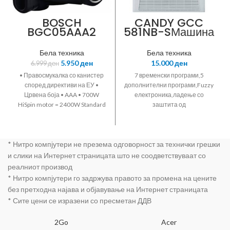
BOSCH
CANDY GCC
BGC05AAA2
581NB-SМашина
за сушење
алишта,GrandO
Бела техника
Бела техника
Comfort
5.950
ден
15.000
ден
6.999
ден
серија,XXL
транспарентна
• Правосмукалка со канистер
7 временски програми,5
врата,бела
според директиви на ЕУ •
дополнителни програми,Fuzzy
боја,Кондензаци
Црвена боја • AAA • 700W
електроника,ладење со
ска,8кг
HiSpin motor = 2400W Standard
заштита од
капацитет,Б
motor • PureAir hygienicА
гужвање,едноставно чистење
енергетска
филтер • 1.5 литри капацитет
на филтерот,индикатор за
класа,Тајмер,ЛЕ
на садот • Тивка - со само 78
состојбата на
Д
* Нитро компјутери не презема одговорност за технички грешки
децибели • eлектронска
филтерот,Димензии
индикатори,сенз
регулација на моќноста •
59.5x61x85 цм
и слики на Интернет страницата што не соодветствуваат со
орски надзор на
Енергетска класа А • 9м
реалниот производ
влагата со 3
радиус на движење
сензорски
* Нитро компјутери го задржува правото за промена на цените
програми
без претходна најава и објавување на Интернет страницата
* Сите цени се изразени со пресметан ДДВ
2Go
Acer