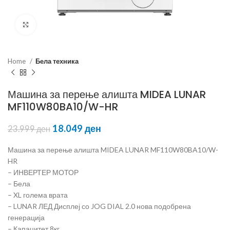
Click to enlarge
Home
Бела техника
Машина за перење алишта MIDEA LUNAR
MF110W80BA10/W-HR
18.049
ден
23.999
ден
Машина за перење алишта MIDEA LUNAR MF110W80BA10/W-
HR
– ИНВЕРТЕР МОТОР
– Бела
– XL голема врата
– LUNAR ЛЕД Дисплеј со JOG DIAL 2.0 нова подобрена
генерација
– Капацитет 8кг