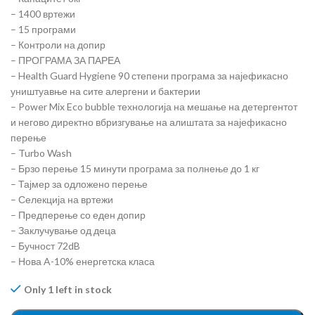
– 1400 вртежи
– 15 програми
– Контроли на допир
– ПРОГРАМА ЗА ПАРЕА
– Health Guard Hygiene 90 степени програма за најефикасно
уништуавње на сите алергени и бактерии
– Power Mix Eco bubble технологија на мешање на детергентот
и негово директно вбризгување на алиштата за најефикасно
перење
– Turbo Wash
– Брзо перење 15 минути програма за полнење до 1 кг
– Тајмер за одложено перење
– Селекција на вртежи
– Предперење со еден допир
– Заклучување од деца
– Бучност 72dB
– Нова A-10% енергетска класа
Only 1 left in stock