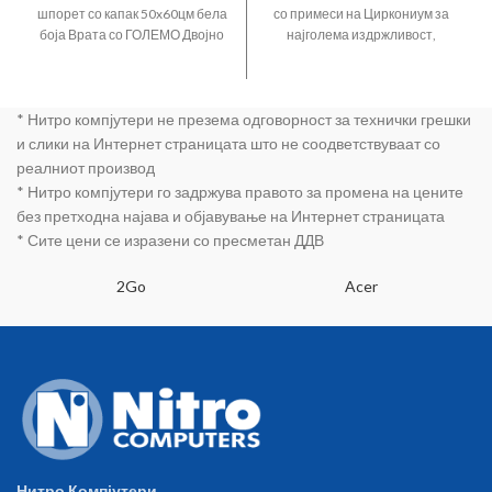
шпорет со капак 50x60цм бела
со примеси на Циркониум за
боја Врата со ГОЛЕМО Двојно
најголема издржливост,
стакло кое се вади од
Голема Магнезиумска Анода,
внатрешниот дел за лесно
Полиуретанска изолација CFC
чистење EASY Cleaning
Free Хидрауличен сигурносен
* Нитро компјутери не презема одговорност за технички грешки
technology Капацитет на
вентил до 8 бари, Надворешен
рерна 58л 4 електрични
Термостат за одбирање
и слики на Интернет страницата што не соодветствуваат со
рингли светло во рерната
температура, Максимална
реалниот производ
термостат 1 тава + 1 решетка
температура 75 степени, бела
* Нитро компјутери го задржува правото за промена на цените
А енергетска класа
боја, Димензии ВxШxД
без претходна најава и објавување на Интернет страницата
82.5x43.5x45.5 цм тежина 20кг,
* Сите цени се изразени со пресметан ДДВ
IPX3 ниво на заштита
2Go
Acer
Нитро Компјутери.