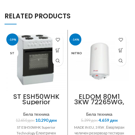
RELATED PRODUCTS
-19%
-14%
ST
NITRO
ST ESH50WHK
ELDOM 80M1
Superior
3KW 72265WG,
Technology
Eлектричен
Електричен
бојлер, 80л
Бела техника
Бела техника
шпорет со капак
10.290
ден
4.659
ден
12.650
ден
5.399
ден
50×60цм
ST ESH50WHK Superior
MADE IN EU, 3 КW , Емајлиран
Technology Електричен
челичен резервоар тестиран