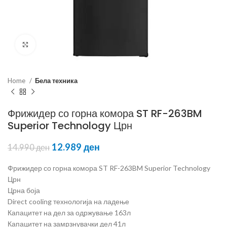
Click to enlarge
Home
Бела техника
Фрижидер со горна комора ST RF-263BM
Superior Technology Црн
12.989
ден
14.990
ден
Фрижидер со горна комора ST RF-263BM Superior Technology
Црн
Црна боја
Direct cooling технологија на ладење
Капацитет на дел за одржување 163л
Капацитет на замрзнувачки дел 41л