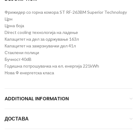
Фрижидер со горна комора ST RF-263BM Superior Technology
Црн
Црна боја
Direct cooling технологија на ладење
Капацитет на дел за одржување 163л
Капацитет на замрзнувачки дел 41л
Стаклени полици
Бучност 40dB
Годишна потрошувачка на ел. енергија 221kWh
Нова Ф енергетска класа
ADDITIONAL INFORMATION
ДОСТАВА