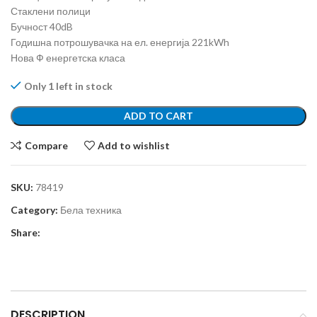
Стаклени полици
Бучност 40dB
Годишна потрошувачка на ел. енергија 221kWh
Нова Ф енергетска класа
Only 1 left in stock
ADD TO CART
Compare
Add to wishlist
SKU:
78419
Category:
Бела техника
Share:
DESCRIPTION