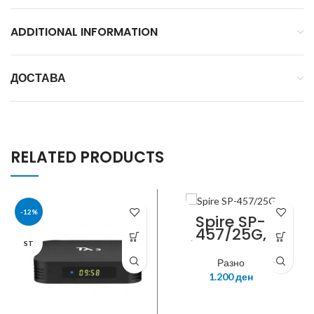
ADDITIONAL INFORMATION
ДОСТАВА
RELATED PRODUCTS
-12%
SPIRE
Spire SP-
457/25G,
SilverGrease,
ST
Silver grease
Разно
Thermal
1.200
ден
cooling paste,
thermal
interface for