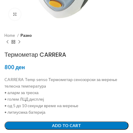
Click to enlarge
Home
Разно
Термометар CARRERA
800
ден
CARRERA Temp senso Термометар сенозорски за мерење
телесна температурa
• аларм за треска
• голем ЛЦД дисплеј
• од 5 до 10 секунди време на мерење
• литиусмка батерија
ADD TO CART