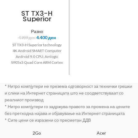
your heat sink,
Large 25 Gram
ST TX3-H
Tube
Superior
technology 4K
Android Box
Разно
4.400
ден
4.999
ден
ST TX3-H Superior technology
4K Android SMART Computer
Android 9.0 CPU: Amlogic
S905x3 Quad Core ARM Cortex
A53 @2GHz GPU: Penta-core
Mali-450MP GPU @ 750MHz 4K
video playing 4GB DDR3
* Нитро компјутери не презема одговорност за технички грешки
Memory 64GB ROM Memory
Hardware decoding to 4K/2K
и слики на Интернет страницата што не соодветствуваат со
Bluetooth DLNA HDMI 2.0 3x
реалниот производ
USB2.0 Wifi LAN RJ45 DC 5V
* Нитро компјутери го задржува правото за промена на цените
Remote controller Black color
без претходна најава и објавување на Интернет страницата
* Сите цени се изразени со пресметан ДДВ
2Go
Acer