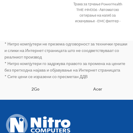
Трака за трчање PowerHealth
TME-HM306 - Автоматско
сетирање на нагиб за
искачување - EMC филтер -
Технологија на
самоподмачкување - Вграден
MP3 плеер - Вграден Bluetooth
* Нитро компјутери не презема одговорност за технички грешки
за поврзување со апликации
Zwift - Fitshow - Kinomap - DC
и слики на Интернет страницата што не соодветствуваат со
мотор со јачина од 1.5HP -
реалниот производ
Максимална тежина на
* Нитро компјутери го задржува правото за промена на цените
корисник 120кг - ЛЦД Дисплеј
без претходна најава и објавување на Интернет страницата
кој покажува брзина -
* Сите цени се изразени со пресметан ДДВ
дистанца - време - калории и
пулс - Брзина 1 - 12.0km/h -
2Go
Големина на уред
Acer
1560x750x1250mm -
Површина за трчање
1200x420mm - Хидрауличен
мек систем на склопување - 12
вградени програми за спорт +
една мануелна програма -
Мерач на срцев ритам -