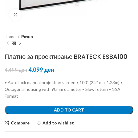
Click to enlarge
Home
Разно
Платно за проектирање BRATECK ESBA100
4.099
ден
4.499
ден
• Auto lock manual projection screen • 100“ (2.21m x 1.23m) •
Оctagonal housing with 90mm diameter • Slow return • 16:9
Format
ADD TO CART
Compare
Add to wishlist