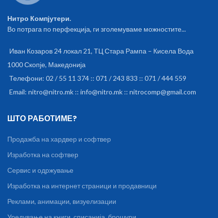
Вграден држач за мобилен
телефон или таблет - Рачка за
Нитро Компјутери.
забрзување и намалување
Во потрага по перфекција, ги зголемуваме можностите...
брзина - Вградени тркалца
Иван Козаров 24 локал 21, ТЦ Стара Рампа – Кисела Вода
1000 Скопје, Македонија
Телефони: 02 / 55 11 374 :: 071 / 243 833 :: 071 / 444 559
Email: nitro@nitro.mk :: info@nitro.mk :: nitrocomp@gmail.com
ШТО РАБОТИМЕ?
Продажба на хардвер и софтвер
Изработка на софтвер
Сервис и одржување
Изработка на интернет страници и продавници
Реклами, анимации, визуелизации
Уредување на книги, списанија, брошури