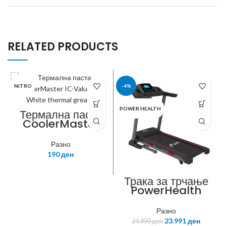
RELATED PRODUCTS
NITRO
-4%
POWER HEALTH
Термална паста
CoolerMaster
IC-Value V1
White thermal
Разно
grease, 4.6g
190
ден
RG-ICV1-TW20-
R1
Трака за трчање
PowerHealth
TME-HM306
Разно
23.991
ден
24.990
ден