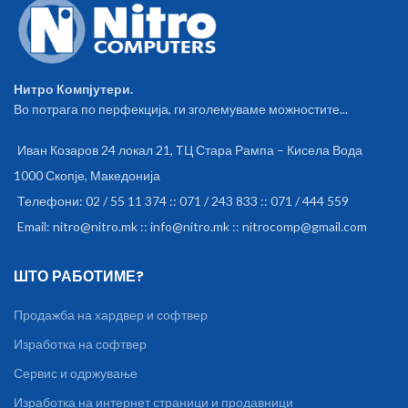
transfer only) 1x HDMI 1.4b 1x
Card reader 1x Headphone /
microphone combo jack
(3.5mm) Battery: Integrated
38Wh - Local video (1080p)
Нитро Компјутери.
playback@150nits: 9 hr Weight:
Во потрага по перфекција, ги зголемуваме можностите...
1.65 kg OS: none Other:
Firmware TPM 2.0
Иван Козаров 24 локал 21, ТЦ Стара Рампа – Кисела Вода
1000 Скопје, Македонија
Телефони: 02 / 55 11 374 :: 071 / 243 833 :: 071 / 444 559
Email: nitro@nitro.mk :: info@nitro.mk :: nitrocomp@gmail.com
ШТО РАБОТИМЕ?
Продажба на хардвер и софтвер
Изработка на софтвер
Сервис и одржување
Изработка на интернет страници и продавници