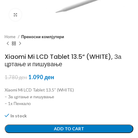
Click to enlarge
Home
Преносни компјутери
Xiaomi Mi LCD Tablet 13.5“ (WHITE), За
цртање и пишување
1.090
ден
1.780
ден
Xiaomi Mi LCD Tablet 13.5“ (WHITE)
– За цртање и пишување
– 1х Пенкало
In stock
ADD TO CART