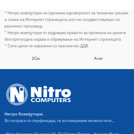
* Нитро компјутери не презема одговорност за технички грешки
и слики на Интернет страницата што не соодветствуваат со
реалниот производ
* Нитро компјутери го задржува правото за промена на цените
без претходна најава и објавување на Интернет страницата
* Сите цени се изразени со пресметан ДДВ
2Go
Acer
Нитро Компјутери.
Во потрага по перфекција, ги зголемуваме можностите...
Иван Козаров 24 локал 21, ТЦ Стара Рампа – Кисела Вода