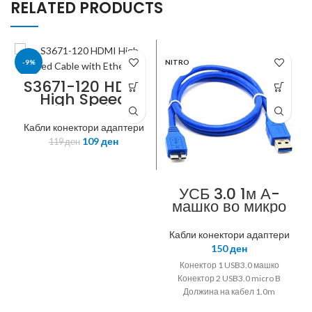
RELATED PRODUCTS
-9%
NITRO
S3671-120 HDMI
High Speed
ROLINE
Cable with
Ethernet, M/M,
Кабли конектори адаптери
black, 1m
109
ден
119
ден
УСБ 3.0 1м А-
машко во микро
машко за
надворешен
Кабли конектори адаптери
диск
150
ден
Конектор 1 USB3.0 машко
Конектор 2 USB3.0 micro B
Должина на кабел 1.0m