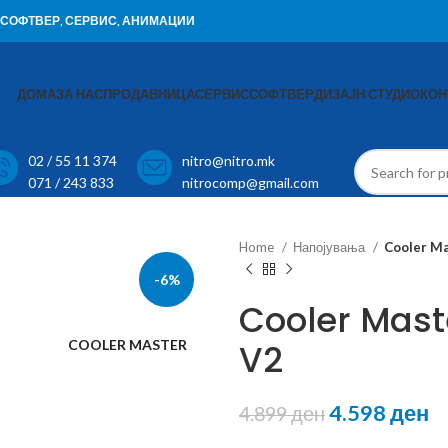
И, СОФТВЕР, СЕРВИС, АНИМАЦИИ
ДОМА
ЗА НАС
ПРОДАВНИЦА
СЕРВИС
СОФТВЕР
ДИЗАЈН СТУДИО
КОН
02 / 55 11 374
nitro@nitro.mk
071 / 243 833
nitrocomp@gmail.com
Home
Напојувања
Cooler M
-6%
Cooler Mas
COOLER MASTER
V2
4.598
ден
4.899
ден