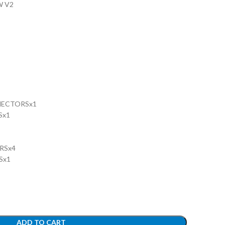
W V2
NNECTORSx1
Sx1
RSx4
Sx1
ADD TO CART