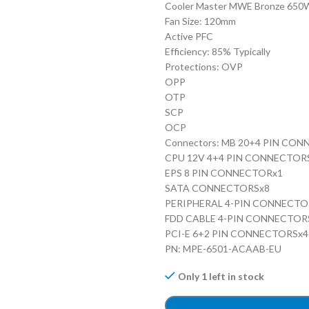
Cooler Master MWE Bronze 650
Fan Size: 120mm
Active PFC
Efficiency: 85% Typically
Protections: OVP
OPP
OTP
SCP
OCP
Connectors: MB 20+4 PIN CO
CPU 12V 4+4 PIN CONNECTOR
EPS 8 PIN CONNECTORx1
SATA CONNECTORSx8
PERIPHERAL 4-PIN CONNECTO
FDD CABLE 4-PIN CONNECTOR
PCI-E 6+2 PIN CONNECTORSx4
PN: MPE-6501-ACAAB-EU
Only 1 left in stock