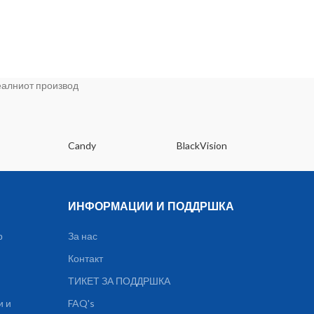
Conne
fan
реалниот производ
Candy
BlackVision
Dee
ИНФОРМАЦИИ И ПОДДРШКА
р
За нас
Контакт
ТИКЕТ ЗА ПОДДРШКА
и и
FAQ's