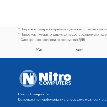
* Нитро компјутери не презема одговорност за технички
* Нитро компјутери го задржува правото за промена на 
* Сите цени се изразени со пресметан ДДВ
SA
2Go
Acer
Нитро Компјутери.
Во потрага по перфекција, ги зголемуваме можностите...