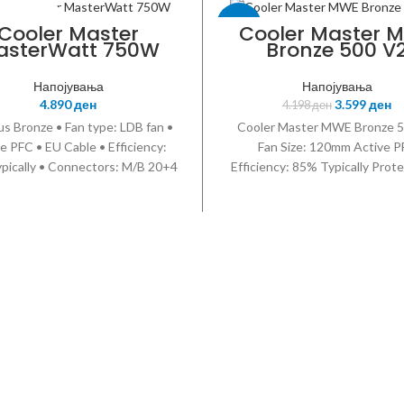
R MASTER
-14%
Cooler Master
Cooler Master 
asterWatt 750W
Bronze 500 V
COOLER MASTER
Напојувања
Напојувања
4.890
ден
3.599
ден
4.198
ден
us Bronze • Fan type: LDB fan •
Cooler Master MWE Bronze 
e PFC • EU Cable • Efficiency:
Fan Size: 120mm Active P
pically • Connectors: M/B 20+4
Efficiency: 85% Typically Prote
1 • CPU 4+4 Pin x 1 • SATA x 9 •
OVP OPP OTP SCP OCP Conne
ral 4 Pin x 3 • FDD Cable 4 pin x
MB 20+4 PIN CONNECTORS
CI-e 6+2 Pin x 4 • Protections:
12V 4+4 PIN CONNECTORSx
OVP / UVP / OPP / OTP / SCP •
CONNECTORSx6 PERIPHERAL
/N: MPX-7501-AMAAB-EU
CONNECTORSx4 PCI-E 6+2
CONNECTORSx2 PN: MPE-5
ACAAB-EU