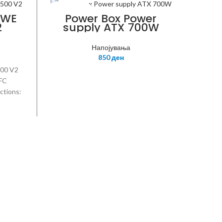
POWER BOX
-32%
MWE
Power Box Power
2
supply ATX 700W
POWER
Напојувања
850
ден
500 V2
FC
ctions:
ctors:
x1 CPU
1 SATA
 4-PIN
Нап
su
 PIN
w
001-
20
Con
Co
Con
Напој
EU 
700W
1x4