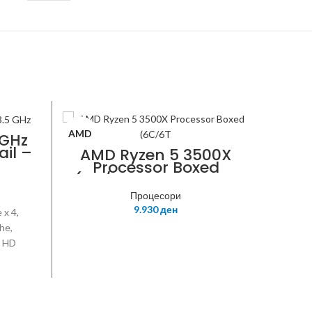
AMD
-8%
 GHz
ail –
AMD Ryzen 5 3500X
Processor Boxed
(6C/6T, 35MB Cache,
AMD
4.1 GHz Max Boost,
Процесори
AM4)
9.930
ден
 x 4,
he,
® HD
 1151
CPU