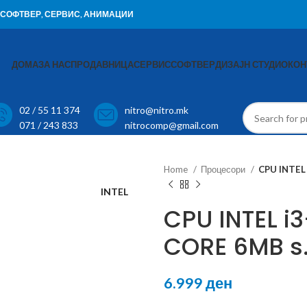
И, СОФТВЕР, СЕРВИС, АНИМАЦИИ
ДОМА
ЗА НАС
ПРОДАВНИЦА
СЕРВИС
СОФТВЕР
ДИЗАЈН СТУДИО
КОН
02 / 55 11 374
nitro@nitro.mk
071 / 243 833
nitrocomp@gmail.com
Home
Процесори
CPU INTEL
INTEL
CPU INTEL i
CORE 6MB s.
6.999
ден