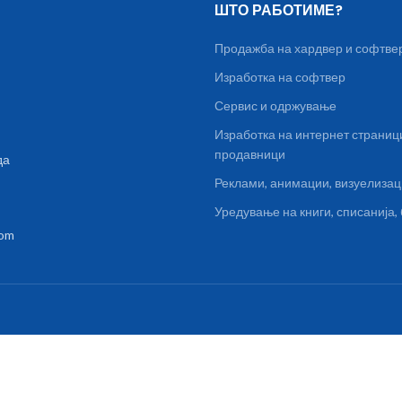
ШТО РАБОТИМЕ?
Продажба на хардвер и софтве
Изработка на софтвер
Сервис и одржување
Изработка на интернет страниц
продавници
да
Реклами, анимации, визуелиза
Уредување на книги, списанија
com