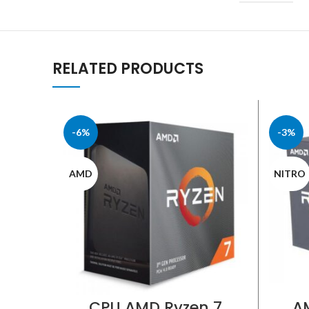
RELATED PRODUCTS
-6%
-3%
AMD
NITRO
CPU AMD Ryzen 7
A