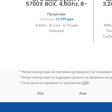
5700X BOX, 4,6Ghz, 8-
3.2
Core, 16-Thread,
Unlocked
Процесори
11.999
ден
12.800
ден
- 4,6Ghz - 8-Core - 6-Thread -
AM4, 
Unlocked
Tot
Cache
Un
Interf
* Нитро компјутери не презема одговорност за технички
* Нитро компјутери го задржува правото за промена на 
* Сите цени се изразени со пресметан ДДВ
SA
2Go
Acer