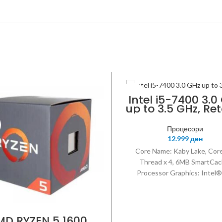
INTEL
Intel i5-7400 3.0
up to 3.5 GHz, Ret
Box
Процесори
12.999
ден
Core Name: Kaby Lake, Core
Thread x 4, 6MB SmartCac
Processor Graphics: Intel
Graphics 620, Sockets: LGA
MD RYZEN 5 1600