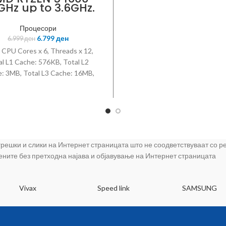
GHz up to 3.6GHz.
Box
Процесори
6.799
ден
6.999
ден
CPU Cores x 6, Threads x 12,
al L1 Cache: 576KB, Total L2
: 3MB, Total L3 Cache: 16MB,
locked, TDP: 65W, Memory
ace: DDR4, Memory Channels: 2
 грешки и слики на Интернет страницата што не соодветствуваат со 
цените без претходна најава и објавување на Интернет страницата
Vivax
Speed link
SAMSUNG